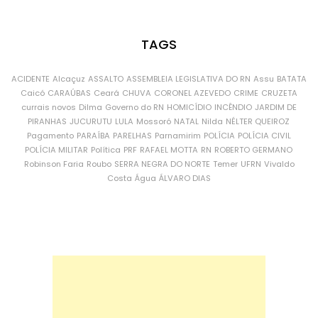
TAGS
ACIDENTE
Alcaçuz
ASSALTO
ASSEMBLEIA LEGISLATIVA DO RN
Assu
BATATA
Caicó
CARAÚBAS
Ceará
CHUVA
CORONEL AZEVEDO
CRIME
CRUZETA
currais novos
Dilma
Governo do RN
HOMICÍDIO
INCÊNDIO
JARDIM DE
PIRANHAS
JUCURUTU
LULA
Mossoró
NATAL
Nilda
NÉLTER QUEIROZ
Pagamento
PARAÍBA
PARELHAS
Parnamirim
POLÍCIA
POLÍCIA CIVIL
POLÍCIA MILITAR
Política
PRF
RAFAEL MOTTA
RN
ROBERTO GERMANO
Robinson Faria
Roubo
SERRA NEGRA DO NORTE
Temer
UFRN
Vivaldo
Costa
Água
ÁLVARO DIAS