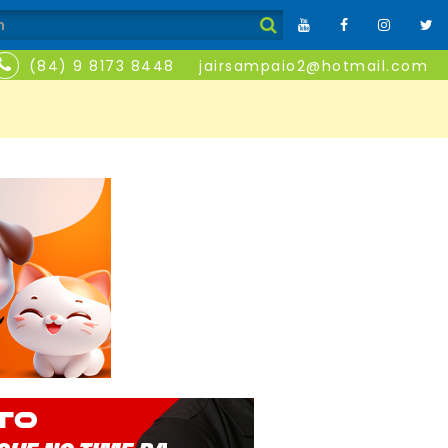
(84) 9 8173 8448
jairsampaio2@hotmail.com