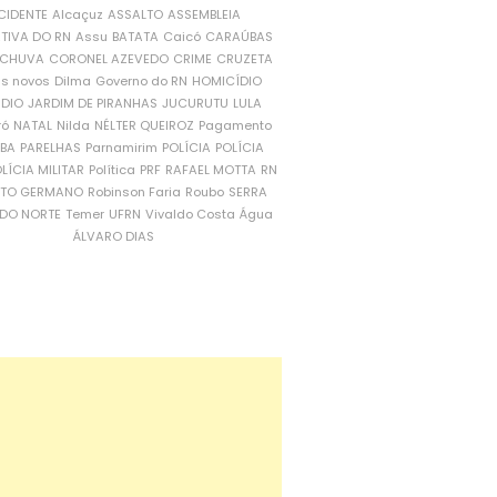
CIDENTE
Alcaçuz
ASSALTO
ASSEMBLEIA
ATIVA DO RN
Assu
BATATA
Caicó
CARAÚBAS
CHUVA
CORONEL AZEVEDO
CRIME
CRUZETA
is novos
Dilma
Governo do RN
HOMICÍDIO
NDIO
JARDIM DE PIRANHAS
JUCURUTU
LULA
ró
NATAL
Nilda
NÉLTER QUEIROZ
Pagamento
ÍBA
PARELHAS
Parnamirim
POLÍCIA
POLÍCIA
LÍCIA MILITAR
Política
PRF
RAFAEL MOTTA
RN
RTO GERMANO
Robinson Faria
Roubo
SERRA
DO NORTE
Temer
UFRN
Vivaldo Costa
Água
ÁLVARO DIAS