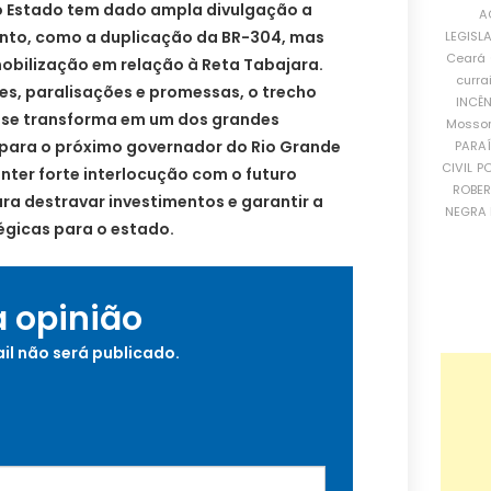
o Estado tem dado ampla divulgação a
A
nto, como a duplicação da BR-304, mas
LEGISL
Ceará
bilização em relação à Reta Tabajara.
curra
es, paralisações e promessas, o trecho
INCÊ
 se transforma em um dos grandes
Mosso
a para o próximo governador do Rio Grande
PARA
CIVIL
PO
nter forte interlocução com o futuro
ROBE
ra destravar investimentos e garantir a
NEGRA 
égicas para o estado.
a opinião
il não será publicado.