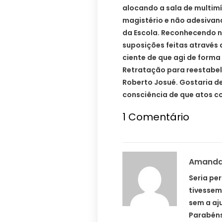
alocando a sala de multimí
magistério e não adesiva
da Escola. Reconhecendo n
suposições feitas através 
ciente de que agi de forma
Retratação para reestabele
Roberto Josué. Gostaria de
consciência de que atos co
1
Comentário
Amand
Seria per
tivessem
sem a aju
Parabéns