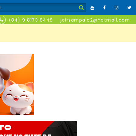
(84) 9 8173 8448
jairsampaio2@hotmail.com