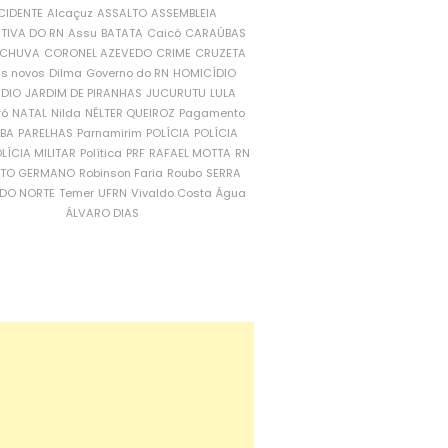
CIDENTE
Alcaçuz
ASSALTO
ASSEMBLEIA
ATIVA DO RN
Assu
BATATA
Caicó
CARAÚBAS
CHUVA
CORONEL AZEVEDO
CRIME
CRUZETA
is novos
Dilma
Governo do RN
HOMICÍDIO
NDIO
JARDIM DE PIRANHAS
JUCURUTU
LULA
ró
NATAL
Nilda
NÉLTER QUEIROZ
Pagamento
ÍBA
PARELHAS
Parnamirim
POLÍCIA
POLÍCIA
LÍCIA MILITAR
Política
PRF
RAFAEL MOTTA
RN
RTO GERMANO
Robinson Faria
Roubo
SERRA
DO NORTE
Temer
UFRN
Vivaldo Costa
Água
ÁLVARO DIAS