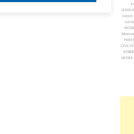
A
LEGISL
Ceará
curra
INCÊ
Mosso
PARA
CIVIL
PO
ROBE
NEGRA 