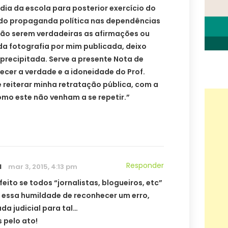
dia da escola para posterior exercício do
ndo propaganda política nas dependências
ão serem verdadeiras as afirmações ou
da fotografia por mim publicada, deixo
 precipitada. Serve a presente Nota de
cer a verdade e a idoneidade do Prof.
 reiterar minha retratação pública, com a
mo este não venham a se repetir.”
a
Responder
mar 3, 2015, 4:13 pm
feito se todos “jornalistas, blogueiros, etc”
 essa humildade de reconhecer um erro,
da judicial para tal…
 pelo ato!