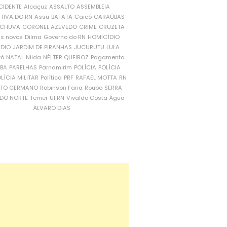
CIDENTE
Alcaçuz
ASSALTO
ASSEMBLEIA
ATIVA DO RN
Assu
BATATA
Caicó
CARAÚBAS
CHUVA
CORONEL AZEVEDO
CRIME
CRUZETA
is novos
Dilma
Governo do RN
HOMICÍDIO
NDIO
JARDIM DE PIRANHAS
JUCURUTU
LULA
ró
NATAL
Nilda
NÉLTER QUEIROZ
Pagamento
ÍBA
PARELHAS
Parnamirim
POLÍCIA
POLÍCIA
LÍCIA MILITAR
Política
PRF
RAFAEL MOTTA
RN
RTO GERMANO
Robinson Faria
Roubo
SERRA
DO NORTE
Temer
UFRN
Vivaldo Costa
Água
ÁLVARO DIAS