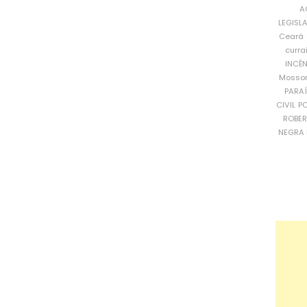
A
LEGISL
Ceará
curra
INCÊ
Mosso
PARA
CIVIL
PO
ROBE
NEGRA 