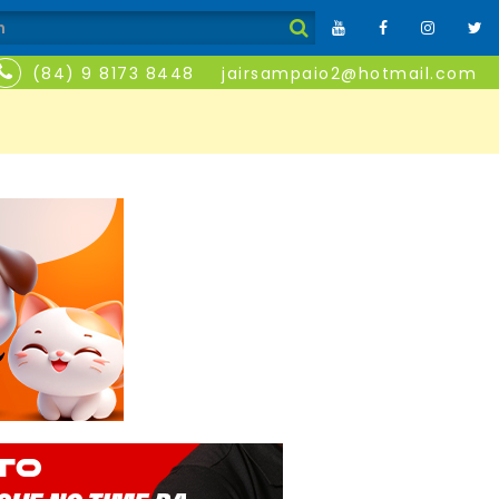
(84) 9 8173 8448
jairsampaio2@hotmail.com