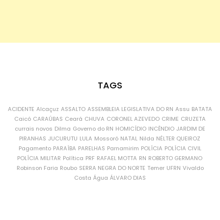
TAGS
ACIDENTE
Alcaçuz
ASSALTO
ASSEMBLEIA LEGISLATIVA DO RN
Assu
BATATA
Caicó
CARAÚBAS
Ceará
CHUVA
CORONEL AZEVEDO
CRIME
CRUZETA
currais novos
Dilma
Governo do RN
HOMICÍDIO
INCÊNDIO
JARDIM DE
PIRANHAS
JUCURUTU
LULA
Mossoró
NATAL
Nilda
NÉLTER QUEIROZ
Pagamento
PARAÍBA
PARELHAS
Parnamirim
POLÍCIA
POLÍCIA CIVIL
POLÍCIA MILITAR
Política
PRF
RAFAEL MOTTA
RN
ROBERTO GERMANO
Robinson Faria
Roubo
SERRA NEGRA DO NORTE
Temer
UFRN
Vivaldo
Costa
Água
ÁLVARO DIAS