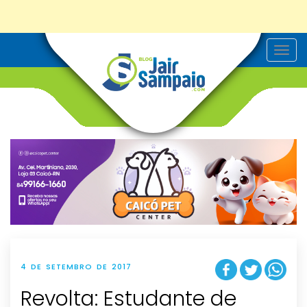
T
o
g
g
l
e
n
a
v
i
g
a
t
i
o
n
4 DE SETEMBRO DE 2017
Revolta: Estudante de