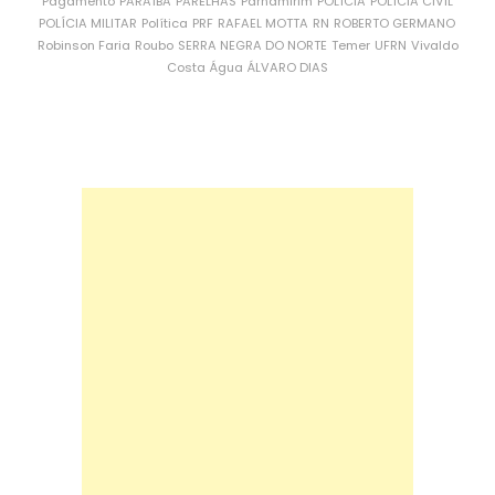
Pagamento
PARAÍBA
PARELHAS
Parnamirim
POLÍCIA
POLÍCIA CIVIL
POLÍCIA MILITAR
Política
PRF
RAFAEL MOTTA
RN
ROBERTO GERMANO
Robinson Faria
Roubo
SERRA NEGRA DO NORTE
Temer
UFRN
Vivaldo
Costa
Água
ÁLVARO DIAS