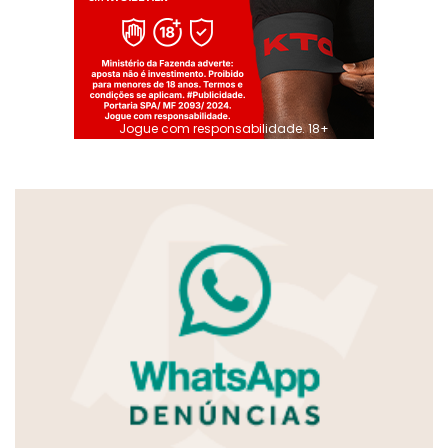
Jogue com responsabilidade. 18+