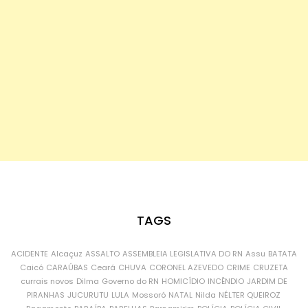
TAGS
ACIDENTE
Alcaçuz
ASSALTO
ASSEMBLEIA LEGISLATIVA DO RN
Assu
BATATA
Caicó
CARAÚBAS
Ceará
CHUVA
CORONEL AZEVEDO
CRIME
CRUZETA
currais novos
Dilma
Governo do RN
HOMICÍDIO
INCÊNDIO
JARDIM DE
PIRANHAS
JUCURUTU
LULA
Mossoró
NATAL
Nilda
NÉLTER QUEIROZ