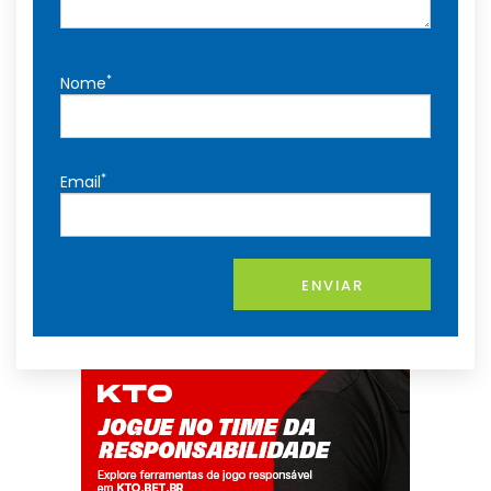
*
Nome
*
Email
ENVIAR