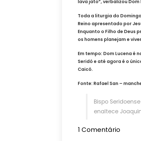
lava jato”, verbalizou Dom
Toda a liturgia do Doming
Reino apresentado por Jes
Enquanto o Filho de Deus p
os homens planejam e vive
Em tempo: Dom Lucena é na
Seridó e até agora é o úni
Caicó.
Fonte: Rafael San – manc
Bispo Seridoense 
enaltece Joaqui
1
Comentário