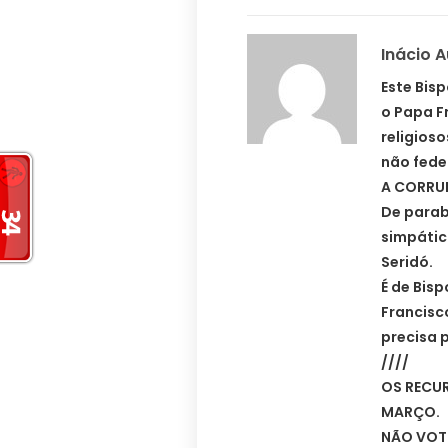
Inácio 
Este Bis
o Papa F
religios
não fede
A CORRUP
De parab
simpátic
Seridó.
É de Bis
Francisc
precisa 
////
OS RECU
MARÇO.
NÃO VOT