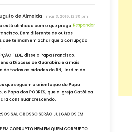
Auguto de Almeida
mar 3, 2016, 12:30 pm
Responder
po está alinhado com o que prega
rancisco. Bem diferente de outros
os que teimam em achar que a corrupção
.
ÇÃO FEDE, disse o Papa Francisco.
éns a Diocese de Guarabira e a mais
a de todas as cidades do RN, Jardim do
pos que seguem a orientação do Papa
o, o Papa dos POBRES, que a Igreja Católica
para continuar crescendo.
RSOS SAL GROSSO SERÃO JULGADOS EM
E EM CORRUPTO NEM EM QUEM CORRUPTO