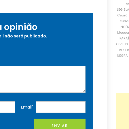
A
LEGISL
Ceará
curra
a opinião
INCÊ
Mosso
il não será publicado.
PARA
CIVIL
PO
ROBE
NEGRA 
*
Email
ENVIAR