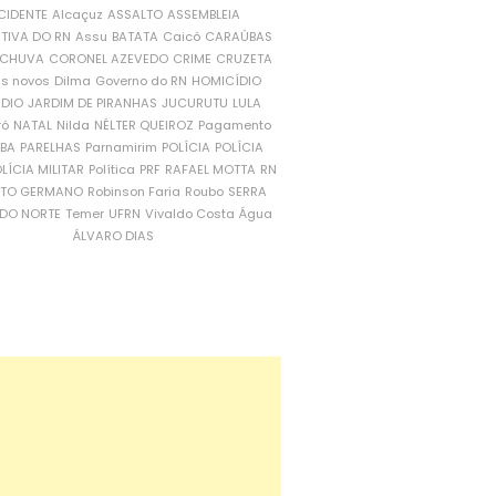
CIDENTE
Alcaçuz
ASSALTO
ASSEMBLEIA
ATIVA DO RN
Assu
BATATA
Caicó
CARAÚBAS
CHUVA
CORONEL AZEVEDO
CRIME
CRUZETA
is novos
Dilma
Governo do RN
HOMICÍDIO
NDIO
JARDIM DE PIRANHAS
JUCURUTU
LULA
ró
NATAL
Nilda
NÉLTER QUEIROZ
Pagamento
ÍBA
PARELHAS
Parnamirim
POLÍCIA
POLÍCIA
LÍCIA MILITAR
Política
PRF
RAFAEL MOTTA
RN
RTO GERMANO
Robinson Faria
Roubo
SERRA
DO NORTE
Temer
UFRN
Vivaldo Costa
Água
ÁLVARO DIAS