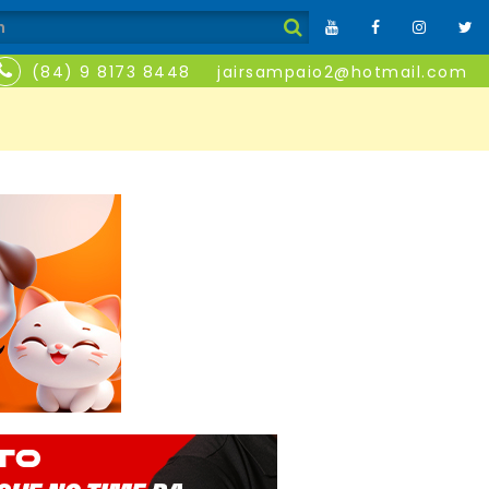
(84) 9 8173 8448
jairsampaio2@hotmail.com