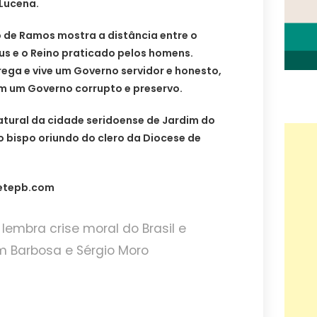
 Lucena.
o de Ramos mostra a distância entre o
us e o Reino praticado pelos homens.
rega e vive um Governo servidor e honesto,
m um Governo corrupto e preservo.
tural da cidade seridoense de Jardim do
co bispo oriundo do clero da Diocese de
hetepb.com
lembra crise moral do Brasil e
m Barbosa e Sérgio Moro