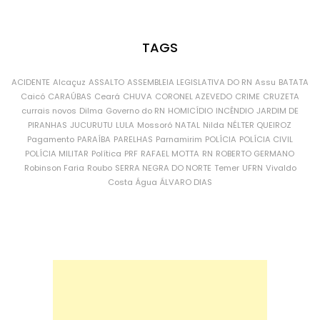
TAGS
ACIDENTE
Alcaçuz
ASSALTO
ASSEMBLEIA LEGISLATIVA DO RN
Assu
BATATA
Caicó
CARAÚBAS
Ceará
CHUVA
CORONEL AZEVEDO
CRIME
CRUZETA
currais novos
Dilma
Governo do RN
HOMICÍDIO
INCÊNDIO
JARDIM DE
PIRANHAS
JUCURUTU
LULA
Mossoró
NATAL
Nilda
NÉLTER QUEIROZ
Pagamento
PARAÍBA
PARELHAS
Parnamirim
POLÍCIA
POLÍCIA CIVIL
POLÍCIA MILITAR
Política
PRF
RAFAEL MOTTA
RN
ROBERTO GERMANO
Robinson Faria
Roubo
SERRA NEGRA DO NORTE
Temer
UFRN
Vivaldo
Costa
Água
ÁLVARO DIAS