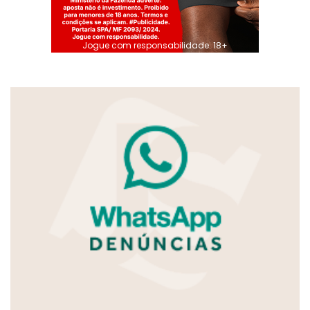
Jogue com responsabilidade. 18+