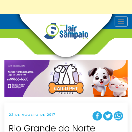
T
o
g
g
l
e
n
a
v
i
g
a
t
i
o
n
22 DE AGOSTO DE 2017
Rio Grande do Norte