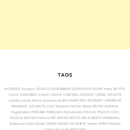
TAGS
ACIDENTE
Alcaçuz
ASSALTO
ASSEMBLEIA LEGISLATIVA DO RN
Assu
BATATA
Caicó
CARAÚBAS
Ceará
CHUVA
CORONEL AZEVEDO
CRIME
CRUZETA
currais novos
Dilma
Governo do RN
HOMICÍDIO
INCÊNDIO
JARDIM DE
PIRANHAS
JUCURUTU
LULA
Mossoró
NATAL
Nilda
NÉLTER QUEIROZ
Pagamento
PARAÍBA
PARELHAS
Parnamirim
POLÍCIA
POLÍCIA CIVIL
POLÍCIA MILITAR
Política
PRF
RAFAEL MOTTA
RN
ROBERTO GERMANO
Robinson Faria
Roubo
SERRA NEGRA DO NORTE
Temer
UFRN
Vivaldo
Costa
Água
ÁLVARO DIAS