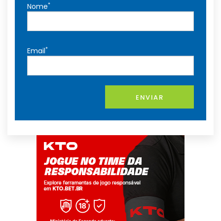
*
Nome
*
Email
ENVIAR