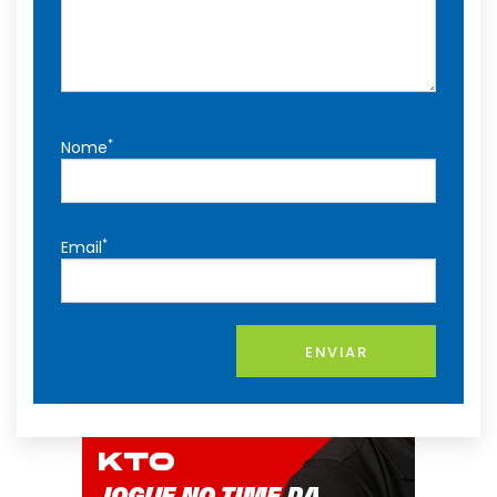
*
Nome
*
Email
ENVIAR