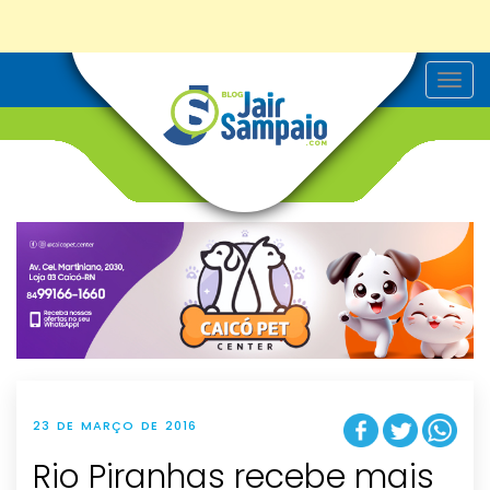
T
o
g
g
l
e
n
a
v
i
g
a
t
i
o
n
23 DE MARÇO DE 2016
Rio Piranhas recebe mais