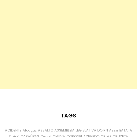
TAGS
ACIDENTE
Alcaçuz
ASSALTO
ASSEMBLEIA LEGISLATIVA DO RN
Assu
BATATA
Caicó
CARAÚBAS
Ceará
CHUVA
CORONEL AZEVEDO
CRIME
CRUZETA