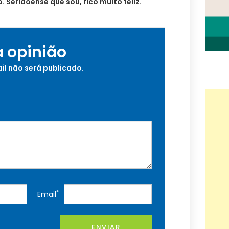
. Seridoense que sou, fico muito feliz.
a opinião
il não será publicado.
*
Email
ENVIAR