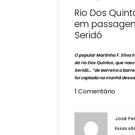
Rio Dos Quin
em passagem
Seridó
O popular Martinho F. Silva
do rio Dos Quintos, que nas
Seridó… “de barreira a barre
foi captada na manhã dessa q
1
Comentário
José Fe
Essas sã