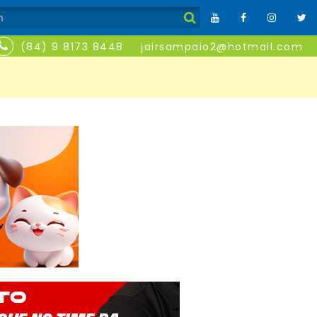
(84) 9 8173 8448
jairsampaio2@hotmail.com