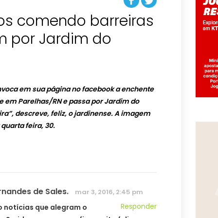
tos comendo barreiras
 por Jardim do
 invoca em sua página no facebook a enchente
ce em Parelhas/RN e passa por Jardim do
ira”, descreve, feliz, o jardinense. A imagem
uarta feira, 30.
rnandes de Sales.
mar 3, 2016, 2:45 pm
Responder
o notícias que alegram o