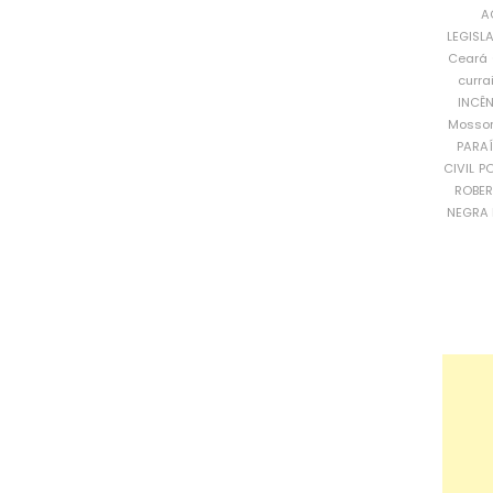
A
LEGISL
Ceará
curra
INCÊ
Mosso
PARA
CIVIL
PO
ROBE
NEGRA 