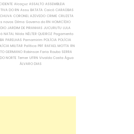
CIDENTE
Alcaçuz
ASSALTO
ASSEMBLEIA
ATIVA DO RN
Assu
BATATA
Caicó
CARAÚBAS
CHUVA
CORONEL AZEVEDO
CRIME
CRUZETA
is novos
Dilma
Governo do RN
HOMICÍDIO
NDIO
JARDIM DE PIRANHAS
JUCURUTU
LULA
ró
NATAL
Nilda
NÉLTER QUEIROZ
Pagamento
ÍBA
PARELHAS
Parnamirim
POLÍCIA
POLÍCIA
LÍCIA MILITAR
Política
PRF
RAFAEL MOTTA
RN
RTO GERMANO
Robinson Faria
Roubo
SERRA
DO NORTE
Temer
UFRN
Vivaldo Costa
Água
ÁLVARO DIAS