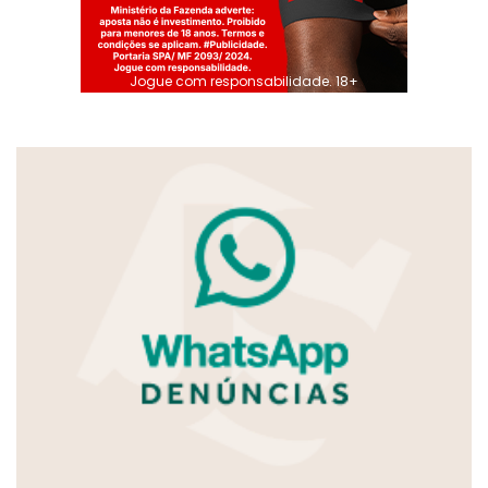
Jogue com responsabilidade. 18+