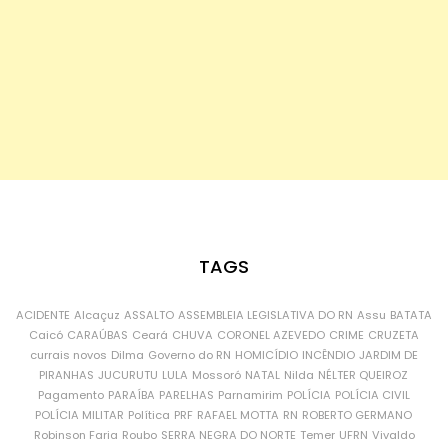
TAGS
ACIDENTE
Alcaçuz
ASSALTO
ASSEMBLEIA LEGISLATIVA DO RN
Assu
BATATA
Caicó
CARAÚBAS
Ceará
CHUVA
CORONEL AZEVEDO
CRIME
CRUZETA
currais novos
Dilma
Governo do RN
HOMICÍDIO
INCÊNDIO
JARDIM DE
PIRANHAS
JUCURUTU
LULA
Mossoró
NATAL
Nilda
NÉLTER QUEIROZ
Pagamento
PARAÍBA
PARELHAS
Parnamirim
POLÍCIA
POLÍCIA CIVIL
POLÍCIA MILITAR
Política
PRF
RAFAEL MOTTA
RN
ROBERTO GERMANO
Robinson Faria
Roubo
SERRA NEGRA DO NORTE
Temer
UFRN
Vivaldo