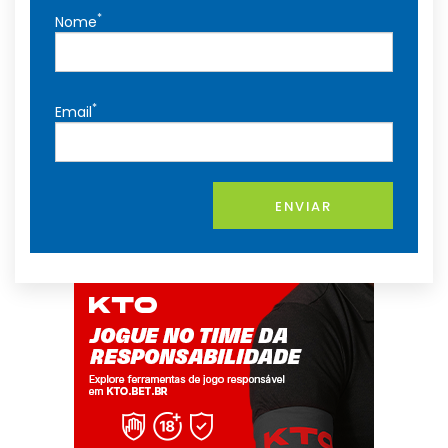
*
Nome
*
Email
ENVIAR