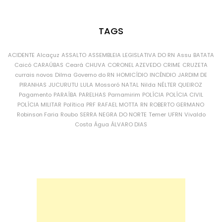
TAGS
ACIDENTE
Alcaçuz
ASSALTO
ASSEMBLEIA LEGISLATIVA DO RN
Assu
BATATA
Caicó
CARAÚBAS
Ceará
CHUVA
CORONEL AZEVEDO
CRIME
CRUZETA
currais novos
Dilma
Governo do RN
HOMICÍDIO
INCÊNDIO
JARDIM DE
PIRANHAS
JUCURUTU
LULA
Mossoró
NATAL
Nilda
NÉLTER QUEIROZ
Pagamento
PARAÍBA
PARELHAS
Parnamirim
POLÍCIA
POLÍCIA CIVIL
POLÍCIA MILITAR
Política
PRF
RAFAEL MOTTA
RN
ROBERTO GERMANO
Robinson Faria
Roubo
SERRA NEGRA DO NORTE
Temer
UFRN
Vivaldo
Costa
Água
ÁLVARO DIAS