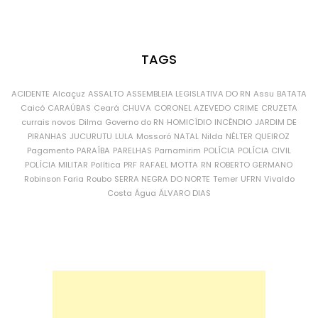
TAGS
ACIDENTE
Alcaçuz
ASSALTO
ASSEMBLEIA LEGISLATIVA DO RN
Assu
BATATA
Caicó
CARAÚBAS
Ceará
CHUVA
CORONEL AZEVEDO
CRIME
CRUZETA
currais novos
Dilma
Governo do RN
HOMICÍDIO
INCÊNDIO
JARDIM DE
PIRANHAS
JUCURUTU
LULA
Mossoró
NATAL
Nilda
NÉLTER QUEIROZ
Pagamento
PARAÍBA
PARELHAS
Parnamirim
POLÍCIA
POLÍCIA CIVIL
POLÍCIA MILITAR
Política
PRF
RAFAEL MOTTA
RN
ROBERTO GERMANO
Robinson Faria
Roubo
SERRA NEGRA DO NORTE
Temer
UFRN
Vivaldo
Costa
Água
ÁLVARO DIAS