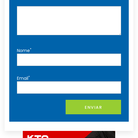
*
Nome
*
Email
ENVIAR