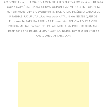
ACIDENTE
Alcaçuz
ASSALTO
ASSEMBLEIA LEGISLATIVA DO RN
Assu
BATATA
Caicó
CARAÚBAS
Ceará
CHUVA
CORONEL AZEVEDO
CRIME
CRUZETA
currais novos
Dilma
Governo do RN
HOMICÍDIO
INCÊNDIO
JARDIM DE
PIRANHAS
JUCURUTU
LULA
Mossoró
NATAL
Nilda
NÉLTER QUEIROZ
Pagamento
PARAÍBA
PARELHAS
Parnamirim
POLÍCIA
POLÍCIA CIVIL
POLÍCIA MILITAR
Política
PRF
RAFAEL MOTTA
RN
ROBERTO GERMANO
Robinson Faria
Roubo
SERRA NEGRA DO NORTE
Temer
UFRN
Vivaldo
Costa
Água
ÁLVARO DIAS