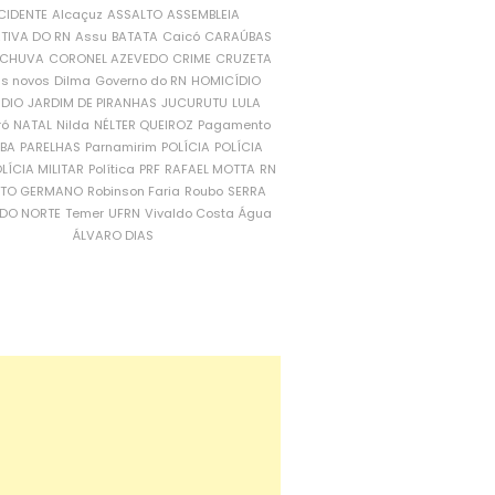
CIDENTE
Alcaçuz
ASSALTO
ASSEMBLEIA
ATIVA DO RN
Assu
BATATA
Caicó
CARAÚBAS
CHUVA
CORONEL AZEVEDO
CRIME
CRUZETA
is novos
Dilma
Governo do RN
HOMICÍDIO
NDIO
JARDIM DE PIRANHAS
JUCURUTU
LULA
ró
NATAL
Nilda
NÉLTER QUEIROZ
Pagamento
ÍBA
PARELHAS
Parnamirim
POLÍCIA
POLÍCIA
LÍCIA MILITAR
Política
PRF
RAFAEL MOTTA
RN
RTO GERMANO
Robinson Faria
Roubo
SERRA
DO NORTE
Temer
UFRN
Vivaldo Costa
Água
ÁLVARO DIAS