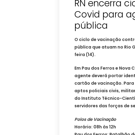
RN encerra ci
Covid para a
pública
O ciclo de vacinação cont
pública que atuam no Rio 
feira (14).
Em Pau dos Ferros e Nova Cr
agente deverá portar identi
cartão de vacinação. Para
aptos policiais civis, milit
do Instituto Técnico-Cientí
servidores das forças de s
Polos de Vacinação
Horário: 08h às 12h
Pau dos Ferros: Batalhão 