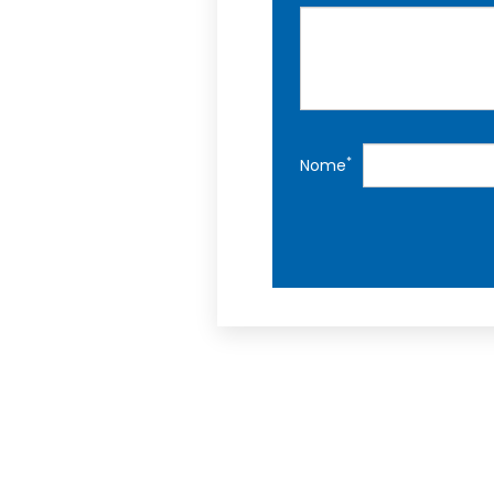
*
Nome