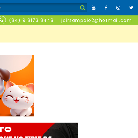
(84) 9 8173 8448
jairsampaio2@hotmail.com