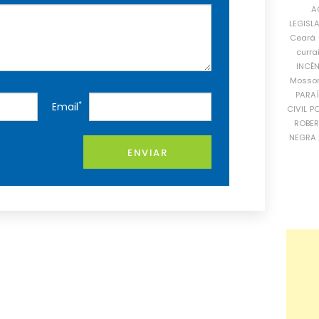
A
LEGISL
Ceará
curra
INCÊ
Mosso
PARA
*
Email
CIVIL
PO
ROBE
NEGRA 
ENVIAR