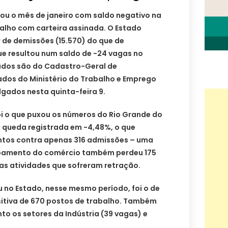
hou o mês de janeiro com saldo negativo na
alho com carteira assinada. O Estado
 de demissões (15.570) do que de
ue resultou num saldo de -24 vagas no
ados são do Cadastro-Geral de
os do Ministério do Trabalho e Emprego
gados nesta quinta-feira 9.
oi o que puxou os números do Rio Grande do
 queda registrada em -4,48%, o que
entos contra apenas 316 admissões – uma
upamento do comércio também perdeu 175
as atividades que sofreram retração.
u no Estado, nesse mesmo período, foi o de
sitiva de 670 postos de trabalho. Também
o os setores da Indústria (39 vagas) e