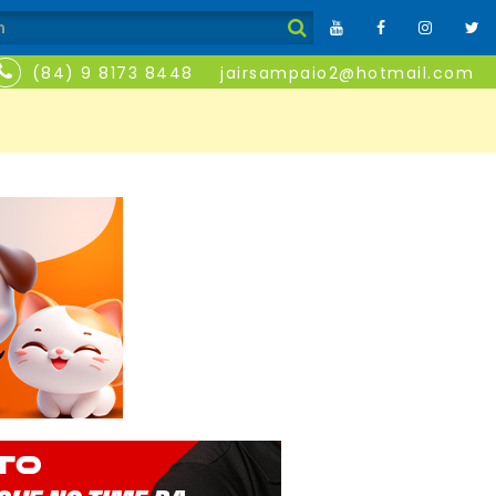
(84) 9 8173 8448
jairsampaio2@hotmail.com