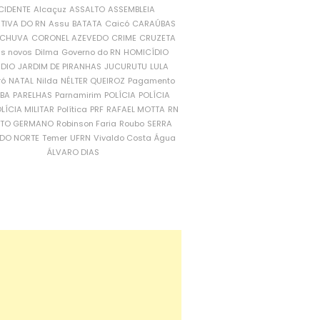
CIDENTE
Alcaçuz
ASSALTO
ASSEMBLEIA
ATIVA DO RN
Assu
BATATA
Caicó
CARAÚBAS
CHUVA
CORONEL AZEVEDO
CRIME
CRUZETA
is novos
Dilma
Governo do RN
HOMICÍDIO
NDIO
JARDIM DE PIRANHAS
JUCURUTU
LULA
ró
NATAL
Nilda
NÉLTER QUEIROZ
Pagamento
ÍBA
PARELHAS
Parnamirim
POLÍCIA
POLÍCIA
LÍCIA MILITAR
Política
PRF
RAFAEL MOTTA
RN
RTO GERMANO
Robinson Faria
Roubo
SERRA
DO NORTE
Temer
UFRN
Vivaldo Costa
Água
ÁLVARO DIAS