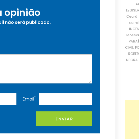
A
a opinião
LEGISL
Ceará
il não será publicado.
curra
INCÊ
Mosso
PARA
CIVIL
PO
ROBE
NEGRA 
*
Email
ENVIAR