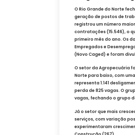
O Rio Grande do Norte fec
geração de postos de trab
registrou um número maior
contratações (15.546), o q
primeiro mês do ano. Os d
Empregados e Desempregad
(Novo Caged) e foram divul
O setor da Agropecuária f
Norte para baixo, com uma
representa 1.141 desligam
perda de 825 vagas. O gr
vagas, fechando o grupo d
Já o setor que mais cresce
serviços, com variação po
experimentaram cresciment
Construção (267).