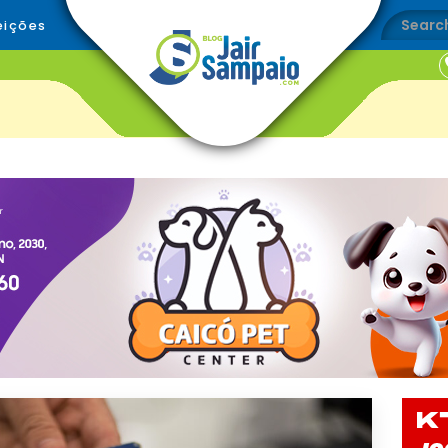
eições