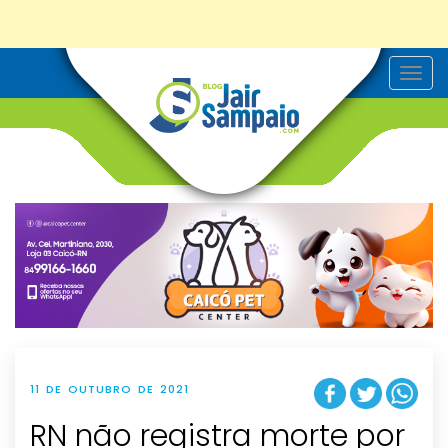
T
o
g
g
l
e
n
a
v
i
g
a
t
i
o
n
11 DE OUTUBRO DE 2021
RN não registra morte por