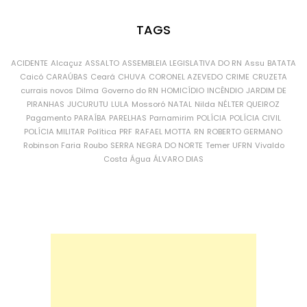
TAGS
ACIDENTE
Alcaçuz
ASSALTO
ASSEMBLEIA LEGISLATIVA DO RN
Assu
BATATA
Caicó
CARAÚBAS
Ceará
CHUVA
CORONEL AZEVEDO
CRIME
CRUZETA
currais novos
Dilma
Governo do RN
HOMICÍDIO
INCÊNDIO
JARDIM DE
PIRANHAS
JUCURUTU
LULA
Mossoró
NATAL
Nilda
NÉLTER QUEIROZ
Pagamento
PARAÍBA
PARELHAS
Parnamirim
POLÍCIA
POLÍCIA CIVIL
POLÍCIA MILITAR
Política
PRF
RAFAEL MOTTA
RN
ROBERTO GERMANO
Robinson Faria
Roubo
SERRA NEGRA DO NORTE
Temer
UFRN
Vivaldo
Costa
Água
ÁLVARO DIAS