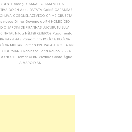
CIDENTE
Alcaçuz
ASSALTO
ASSEMBLEIA
ATIVA DO RN
Assu
BATATA
Caicó
CARAÚBAS
CHUVA
CORONEL AZEVEDO
CRIME
CRUZETA
is novos
Dilma
Governo do RN
HOMICÍDIO
NDIO
JARDIM DE PIRANHAS
JUCURUTU
LULA
ró
NATAL
Nilda
NÉLTER QUEIROZ
Pagamento
ÍBA
PARELHAS
Parnamirim
POLÍCIA
POLÍCIA
LÍCIA MILITAR
Política
PRF
RAFAEL MOTTA
RN
RTO GERMANO
Robinson Faria
Roubo
SERRA
DO NORTE
Temer
UFRN
Vivaldo Costa
Água
ÁLVARO DIAS