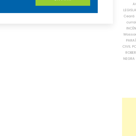
A
LEGISL
Ceará
curra
INCÊ
Mosso
PARA
CIVIL
PO
ROBE
NEGRA 