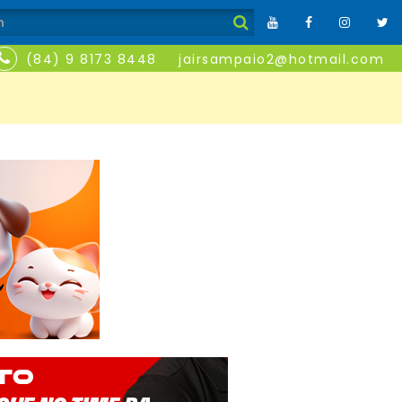
(84) 9 8173 8448
jairsampaio2@hotmail.com