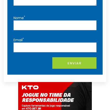
*
Nome
*
Email
ENVIAR