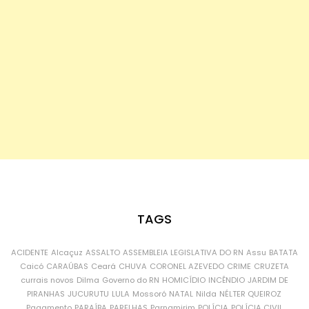
TAGS
ACIDENTE
Alcaçuz
ASSALTO
ASSEMBLEIA LEGISLATIVA DO RN
Assu
BATATA
Caicó
CARAÚBAS
Ceará
CHUVA
CORONEL AZEVEDO
CRIME
CRUZETA
currais novos
Dilma
Governo do RN
HOMICÍDIO
INCÊNDIO
JARDIM DE
PIRANHAS
JUCURUTU
LULA
Mossoró
NATAL
Nilda
NÉLTER QUEIROZ
Pagamento
PARAÍBA
PARELHAS
Parnamirim
POLÍCIA
POLÍCIA CIVIL