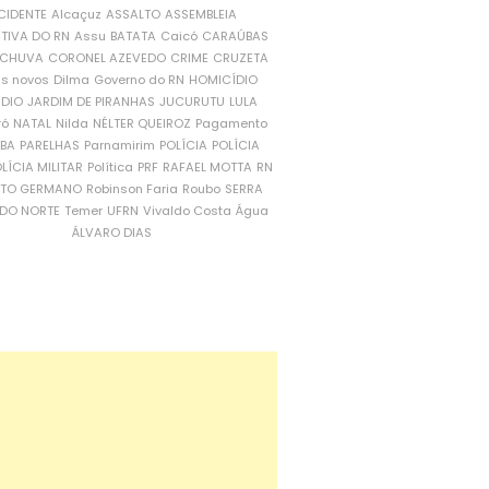
CIDENTE
Alcaçuz
ASSALTO
ASSEMBLEIA
ATIVA DO RN
Assu
BATATA
Caicó
CARAÚBAS
CHUVA
CORONEL AZEVEDO
CRIME
CRUZETA
is novos
Dilma
Governo do RN
HOMICÍDIO
NDIO
JARDIM DE PIRANHAS
JUCURUTU
LULA
ró
NATAL
Nilda
NÉLTER QUEIROZ
Pagamento
ÍBA
PARELHAS
Parnamirim
POLÍCIA
POLÍCIA
LÍCIA MILITAR
Política
PRF
RAFAEL MOTTA
RN
RTO GERMANO
Robinson Faria
Roubo
SERRA
DO NORTE
Temer
UFRN
Vivaldo Costa
Água
ÁLVARO DIAS