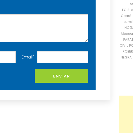
A
LEGISL
Ceará
curra
INCÊ
Mosso
PARA
CIVIL
PO
ROBE
*
Email
NEGRA 
ENVIAR