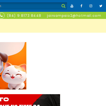
(84) 9 8173 8448
jairsampaio2@hotmail.com