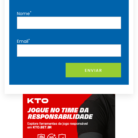
*
Nome
*
Email
ENVIAR