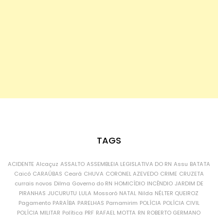
TAGS
ACIDENTE
Alcaçuz
ASSALTO
ASSEMBLEIA LEGISLATIVA DO RN
Assu
BATATA
Caicó
CARAÚBAS
Ceará
CHUVA
CORONEL AZEVEDO
CRIME
CRUZETA
currais novos
Dilma
Governo do RN
HOMICÍDIO
INCÊNDIO
JARDIM DE
PIRANHAS
JUCURUTU
LULA
Mossoró
NATAL
Nilda
NÉLTER QUEIROZ
Pagamento
PARAÍBA
PARELHAS
Parnamirim
POLÍCIA
POLÍCIA CIVIL
POLÍCIA MILITAR
Política
PRF
RAFAEL MOTTA
RN
ROBERTO GERMANO