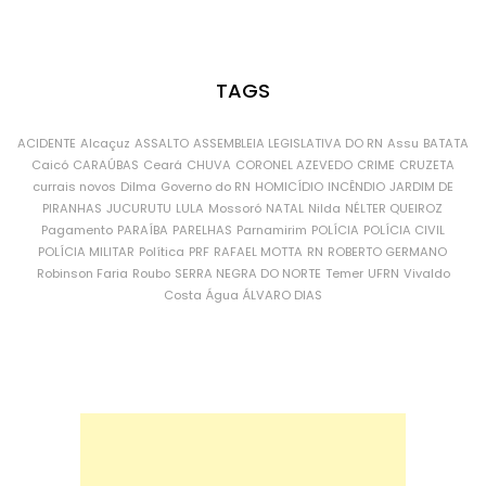
TAGS
ACIDENTE
Alcaçuz
ASSALTO
ASSEMBLEIA LEGISLATIVA DO RN
Assu
BATATA
Caicó
CARAÚBAS
Ceará
CHUVA
CORONEL AZEVEDO
CRIME
CRUZETA
currais novos
Dilma
Governo do RN
HOMICÍDIO
INCÊNDIO
JARDIM DE
PIRANHAS
JUCURUTU
LULA
Mossoró
NATAL
Nilda
NÉLTER QUEIROZ
Pagamento
PARAÍBA
PARELHAS
Parnamirim
POLÍCIA
POLÍCIA CIVIL
POLÍCIA MILITAR
Política
PRF
RAFAEL MOTTA
RN
ROBERTO GERMANO
Robinson Faria
Roubo
SERRA NEGRA DO NORTE
Temer
UFRN
Vivaldo
Costa
Água
ÁLVARO DIAS