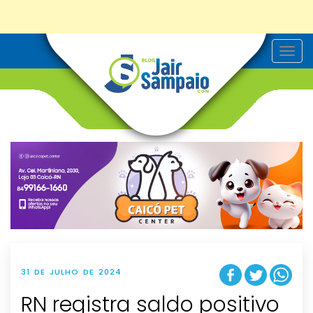
T
o
g
g
l
e
n
a
v
i
g
a
t
i
o
n
31 DE JULHO DE 2024
RN registra saldo positivo