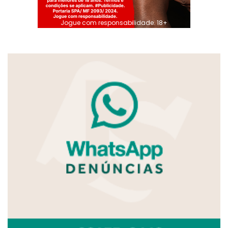
Jogue com responsabilidade. 18+