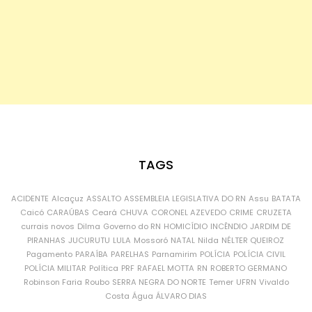
TAGS
ACIDENTE
Alcaçuz
ASSALTO
ASSEMBLEIA LEGISLATIVA DO RN
Assu
BATATA
Caicó
CARAÚBAS
Ceará
CHUVA
CORONEL AZEVEDO
CRIME
CRUZETA
currais novos
Dilma
Governo do RN
HOMICÍDIO
INCÊNDIO
JARDIM DE
PIRANHAS
JUCURUTU
LULA
Mossoró
NATAL
Nilda
NÉLTER QUEIROZ
Pagamento
PARAÍBA
PARELHAS
Parnamirim
POLÍCIA
POLÍCIA CIVIL
POLÍCIA MILITAR
Política
PRF
RAFAEL MOTTA
RN
ROBERTO GERMANO
Robinson Faria
Roubo
SERRA NEGRA DO NORTE
Temer
UFRN
Vivaldo
Costa
Água
ÁLVARO DIAS