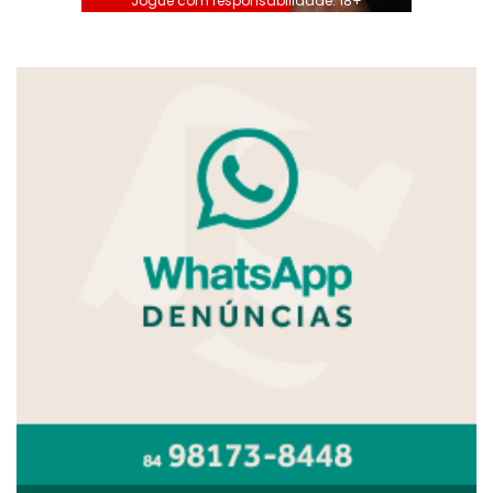
Jogue com responsabilidade. 18+