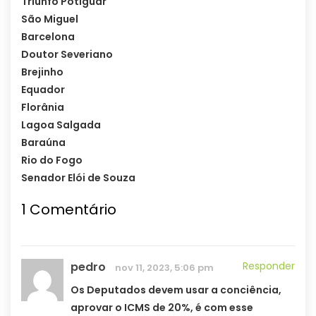
Triunfo Potiguar
São Miguel
Barcelona
Doutor Severiano
Brejinho
Equador
Florânia
Lagoa Salgada
Baraúna
Rio do Fogo
Senador Elói de Souza
1
Comentário
pedro
Responder
nov 11, 2023, 5:06 pm
Os Deputados devem usar a conciência,
aprovar o ICMS de 20%, é com esse