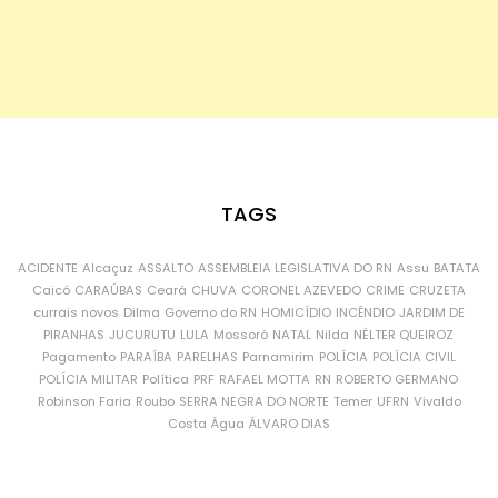
TAGS
ACIDENTE
Alcaçuz
ASSALTO
ASSEMBLEIA LEGISLATIVA DO RN
Assu
BATATA
Caicó
CARAÚBAS
Ceará
CHUVA
CORONEL AZEVEDO
CRIME
CRUZETA
currais novos
Dilma
Governo do RN
HOMICÍDIO
INCÊNDIO
JARDIM DE
PIRANHAS
JUCURUTU
LULA
Mossoró
NATAL
Nilda
NÉLTER QUEIROZ
Pagamento
PARAÍBA
PARELHAS
Parnamirim
POLÍCIA
POLÍCIA CIVIL
POLÍCIA MILITAR
Política
PRF
RAFAEL MOTTA
RN
ROBERTO GERMANO
Robinson Faria
Roubo
SERRA NEGRA DO NORTE
Temer
UFRN
Vivaldo
Costa
Água
ÁLVARO DIAS