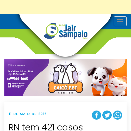
T
o
g
g
l
e
n
a
v
i
g
a
t
i
o
n
11 DE MAIO DE 2016
RN tem 421 casos