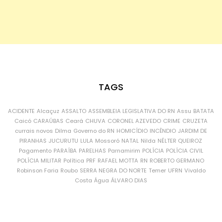
TAGS
ACIDENTE
Alcaçuz
ASSALTO
ASSEMBLEIA LEGISLATIVA DO RN
Assu
BATATA
Caicó
CARAÚBAS
Ceará
CHUVA
CORONEL AZEVEDO
CRIME
CRUZETA
currais novos
Dilma
Governo do RN
HOMICÍDIO
INCÊNDIO
JARDIM DE
PIRANHAS
JUCURUTU
LULA
Mossoró
NATAL
Nilda
NÉLTER QUEIROZ
Pagamento
PARAÍBA
PARELHAS
Parnamirim
POLÍCIA
POLÍCIA CIVIL
POLÍCIA MILITAR
Política
PRF
RAFAEL MOTTA
RN
ROBERTO GERMANO
Robinson Faria
Roubo
SERRA NEGRA DO NORTE
Temer
UFRN
Vivaldo
Costa
Água
ÁLVARO DIAS