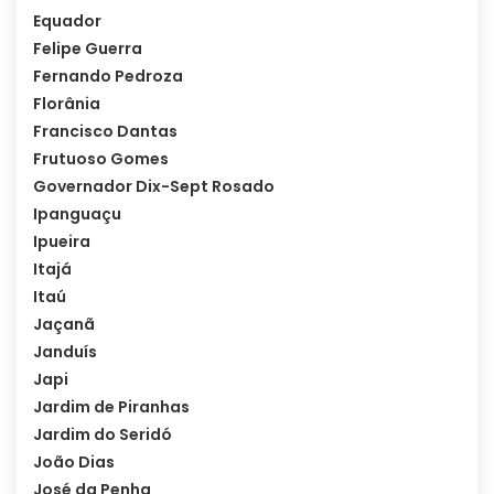
Equador
Felipe Guerra
Fernando Pedroza
Florânia
Francisco Dantas
Frutuoso Gomes
Governador Dix-Sept Rosado
Ipanguaçu
Ipueira
Itajá
Itaú
Jaçanã
Janduís
Japi
Jardim de Piranhas
Jardim do Seridó
João Dias
José da Penha