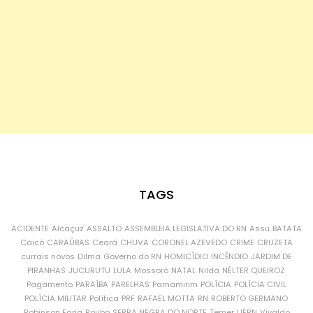
TAGS
ACIDENTE
Alcaçuz
ASSALTO
ASSEMBLEIA LEGISLATIVA DO RN
Assu
BATATA
Caicó
CARAÚBAS
Ceará
CHUVA
CORONEL AZEVEDO
CRIME
CRUZETA
currais novos
Dilma
Governo do RN
HOMICÍDIO
INCÊNDIO
JARDIM DE
PIRANHAS
JUCURUTU
LULA
Mossoró
NATAL
Nilda
NÉLTER QUEIROZ
Pagamento
PARAÍBA
PARELHAS
Parnamirim
POLÍCIA
POLÍCIA CIVIL
POLÍCIA MILITAR
Política
PRF
RAFAEL MOTTA
RN
ROBERTO GERMANO
Robinson Faria
Roubo
SERRA NEGRA DO NORTE
Temer
UFRN
Vivaldo