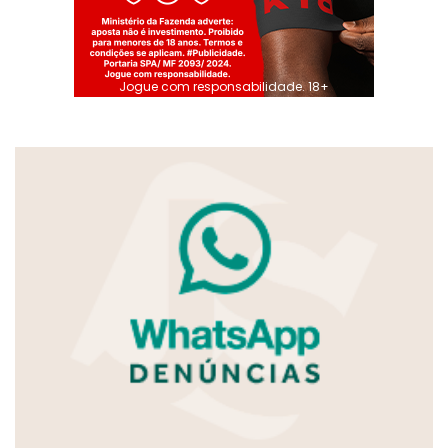
Jogue com responsabilidade. 18+