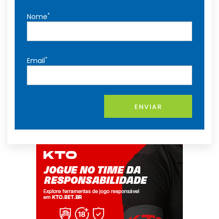
*
Nome
*
Email
ENVIAR