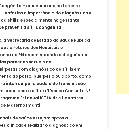
lis Congênita – comemorado no terceiro
– enfatiza a importância do diagnóstico e
a sífilis, especialmente na gestante
e prevenir a sífilis congênita.
o, a Secretaria de Estado da Saúde Pública
aos diretores dos Hospitais e
onha do RN recomendando o diagnóstico,
das parcerias sexuais de
érperas com diagnóstico de sífilis em
ento do parto, puerpério ou aborto, como
ra interromper a cadeia de transmissão
tem como anexo a Nota Técnica Conjunta Nº
Programa Estadual IST/Aids e Hepatites
de Materno Infantil.
sionais de saúde estejam aptos a
s clínicas e realizar o diagnóstico em