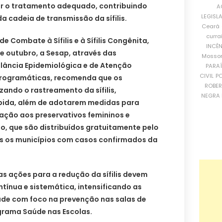
r o tratamento adequado, contribuindo
A
LEGISL
a cadeia de transmissão da sífilis.
Ceará
curra
e Combate à Sífilis e à Sífilis Congênita,
INCÊ
e outubro, a Sesap, através das
Mosso
lância Epidemiológica e de Atenção
PARA
CIVIL
PO
Programáticas, recomenda que os
ROBE
zando o rastreamento da sífilis,
NEGRA 
pida, além de adotarem medidas para
lação aos preservativos femininos e
o, que são distribuídos gratuitamente pelo
os os municípios com casos confirmados da
as ações para a redução da sífilis devem
ntínua e sistemática, intensificando as
de com foco na prevenção nas salas de
grama Saúde nas Escolas.