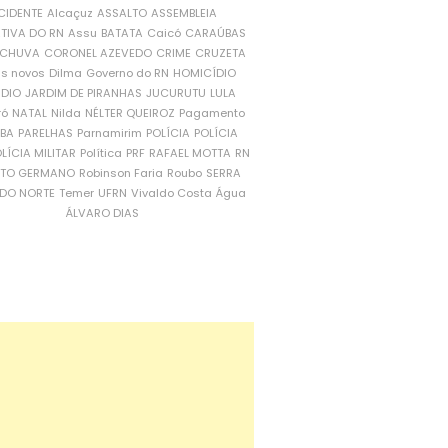
CIDENTE
Alcaçuz
ASSALTO
ASSEMBLEIA
ATIVA DO RN
Assu
BATATA
Caicó
CARAÚBAS
CHUVA
CORONEL AZEVEDO
CRIME
CRUZETA
is novos
Dilma
Governo do RN
HOMICÍDIO
NDIO
JARDIM DE PIRANHAS
JUCURUTU
LULA
ró
NATAL
Nilda
NÉLTER QUEIROZ
Pagamento
ÍBA
PARELHAS
Parnamirim
POLÍCIA
POLÍCIA
LÍCIA MILITAR
Política
PRF
RAFAEL MOTTA
RN
RTO GERMANO
Robinson Faria
Roubo
SERRA
DO NORTE
Temer
UFRN
Vivaldo Costa
Água
ÁLVARO DIAS