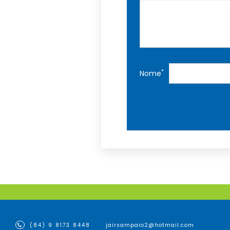
*
Nome
(84) 9 8173 8448
jairsampaio2@hotmail.com