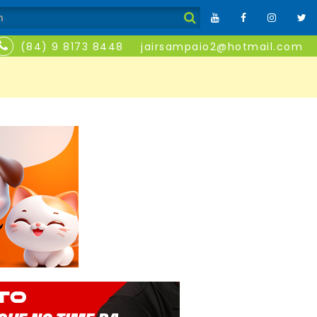
(84) 9 8173 8448
jairsampaio2@hotmail.com