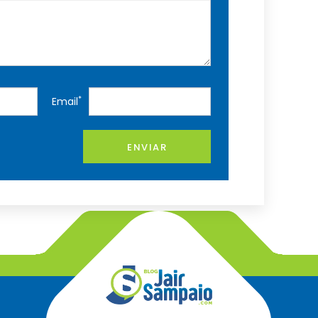
*
Email
ENVIAR