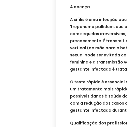
A doença
A sífilis é uma infecção b
Treponema pallidum, que p
com sequelas irreversíveis
precocemente. É transmiti
vertical (da mãe para o b
sexual pode ser evitada c
feminina e a transmissão v
gestante infectada é tra
O teste rápido é essencial 
um tratamento mais rápido
possíveis danos à saúde do
com a redução dos casos d
gestante infectada durant
Qualificação dos profissio