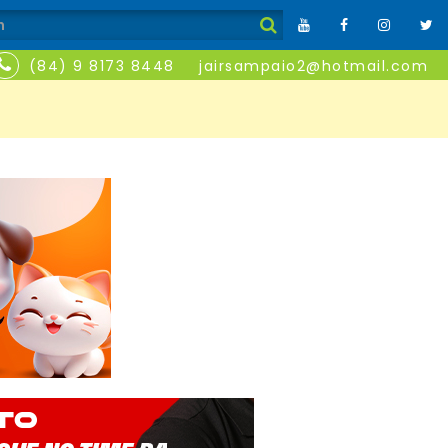
(84) 9 8173 8448
jairsampaio2@hotmail.com