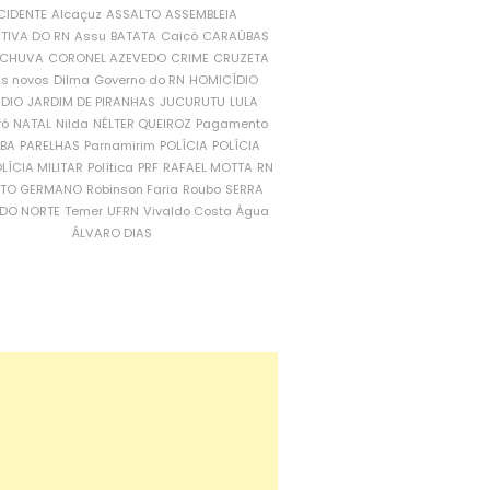
CIDENTE
Alcaçuz
ASSALTO
ASSEMBLEIA
ATIVA DO RN
Assu
BATATA
Caicó
CARAÚBAS
CHUVA
CORONEL AZEVEDO
CRIME
CRUZETA
is novos
Dilma
Governo do RN
HOMICÍDIO
NDIO
JARDIM DE PIRANHAS
JUCURUTU
LULA
ró
NATAL
Nilda
NÉLTER QUEIROZ
Pagamento
ÍBA
PARELHAS
Parnamirim
POLÍCIA
POLÍCIA
LÍCIA MILITAR
Política
PRF
RAFAEL MOTTA
RN
RTO GERMANO
Robinson Faria
Roubo
SERRA
DO NORTE
Temer
UFRN
Vivaldo Costa
Água
ÁLVARO DIAS