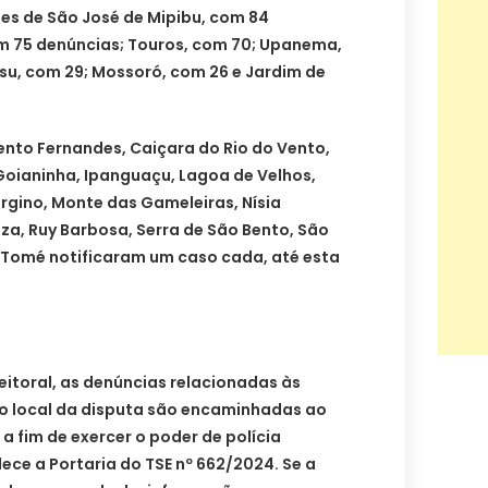
es de São José de Mipibu, com 84
m 75 denúncias; Touros, com 70; Upanema,
su, com 29; Mossoró, com 26 e Jardim de
Bento Fernandes, Caiçara do Rio do Vento,
oianinha, Ipanguaçu, Lagoa de Velhos,
rgino, Monte das Gameleiras, Nísia
eza, Ruy Barbosa, Serra de São Bento, São
 Tomé notificaram um caso cada, até esta
eitoral, as denúncias relacionadas às
o local da disputa são encaminhadas ao
 a fim de exercer o poder de polícia
ece a Portaria do TSE nº 662/2024. Se a