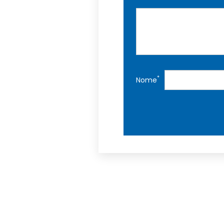
*
Nome