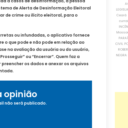
ada a casos de desinformação, a pessoa
A
stema de Alerta de Desinformação Eleitoral
LEGISL
ar de crime ou ilícito eleitoral, para o
Ceará
curra
INCÊ
Mosso
rretas ou infundadas, o aplicativo fornece
PARA
bre o que pode e não pode em relação ao
CIVIL
PO
se na avaliação da usuária ou do usuário,
ROBE
NEGRA 
Prosseguir” ou “Encerrar”. Quem faz a
r preencher os dados e anexar os arquivos
ontada.
a opinião
il não será publicado.