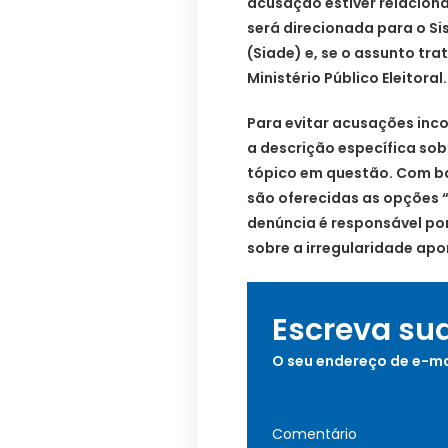
acusação estiver relacion
será direcionada para o Si
(Siade) e, se o assunto trat
Ministério Público Eleitoral.
Para evitar acusações inco
a descrição específica so
tópico em questão. Com ba
são oferecidas as opções “
denúncia é responsável po
sobre a irregularidade ap
Escreva su
O seu endereço de e-ma
Comentário