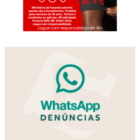
Jogue com responsabilidade. 18+