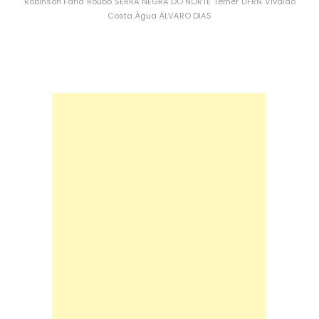
Robinson Faria
Roubo
SERRA NEGRA DO NORTE
Temer
UFRN
Vivaldo
Costa
Água
ÁLVARO DIAS