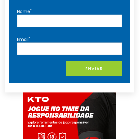
*
Nome
*
Email
ENVIAR