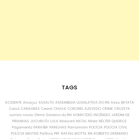
TAGS
ACIDENTE
Alcaçuz
ASSALTO
ASSEMBLEIA LEGISLATIVA DO RN
Assu
BATATA
Caicó
CARAÚBAS
Ceará
CHUVA
CORONEL AZEVEDO
CRIME
CRUZETA
currais novos
Dilma
Governo do RN
HOMICÍDIO
INCÊNDIO
JARDIM DE
PIRANHAS
JUCURUTU
LULA
Mossoró
NATAL
Nilda
NÉLTER QUEIROZ
Pagamento
PARAÍBA
PARELHAS
Parnamirim
POLÍCIA
POLÍCIA CIVIL
POLÍCIA MILITAR
Política
PRF
RAFAEL MOTTA
RN
ROBERTO GERMANO