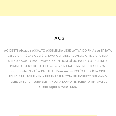
TAGS
ACIDENTE
Alcaçuz
ASSALTO
ASSEMBLEIA LEGISLATIVA DO RN
Assu
BATATA
Caicó
CARAÚBAS
Ceará
CHUVA
CORONEL AZEVEDO
CRIME
CRUZETA
currais novos
Dilma
Governo do RN
HOMICÍDIO
INCÊNDIO
JARDIM DE
PIRANHAS
JUCURUTU
LULA
Mossoró
NATAL
Nilda
NÉLTER QUEIROZ
Pagamento
PARAÍBA
PARELHAS
Parnamirim
POLÍCIA
POLÍCIA CIVIL
POLÍCIA MILITAR
Política
PRF
RAFAEL MOTTA
RN
ROBERTO GERMANO
Robinson Faria
Roubo
SERRA NEGRA DO NORTE
Temer
UFRN
Vivaldo
Costa
Água
ÁLVARO DIAS