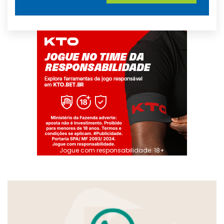
Jogue com responsabilidade. 18+