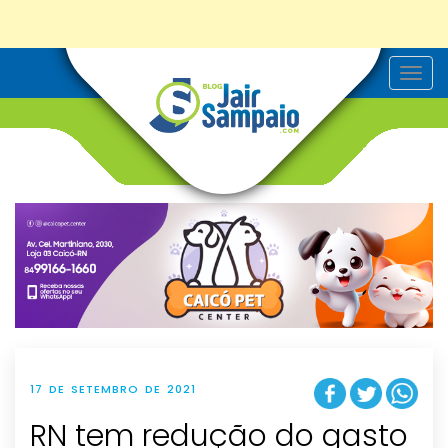
T
o
g
g
l
e
n
a
v
i
g
a
t
i
o
n
17 DE SETEMBRO DE 2021
RN tem redução do gasto