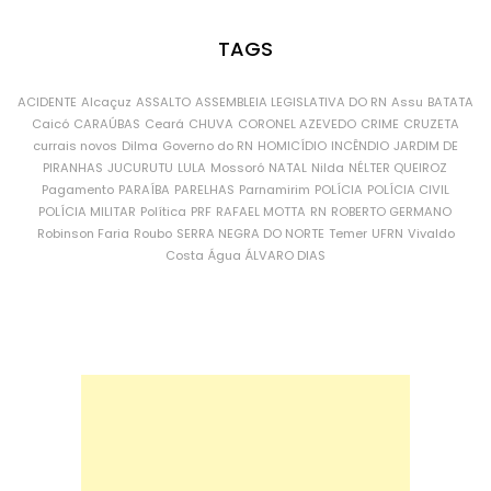
TAGS
ACIDENTE
Alcaçuz
ASSALTO
ASSEMBLEIA LEGISLATIVA DO RN
Assu
BATATA
Caicó
CARAÚBAS
Ceará
CHUVA
CORONEL AZEVEDO
CRIME
CRUZETA
currais novos
Dilma
Governo do RN
HOMICÍDIO
INCÊNDIO
JARDIM DE
PIRANHAS
JUCURUTU
LULA
Mossoró
NATAL
Nilda
NÉLTER QUEIROZ
Pagamento
PARAÍBA
PARELHAS
Parnamirim
POLÍCIA
POLÍCIA CIVIL
POLÍCIA MILITAR
Política
PRF
RAFAEL MOTTA
RN
ROBERTO GERMANO
Robinson Faria
Roubo
SERRA NEGRA DO NORTE
Temer
UFRN
Vivaldo
Costa
Água
ÁLVARO DIAS