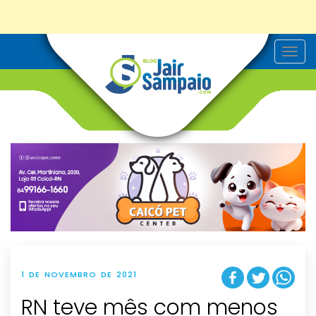
T
o
g
g
l
e
n
a
v
i
g
a
t
i
o
n
1 DE NOVEMBRO DE 2021
RN teve mês com menos