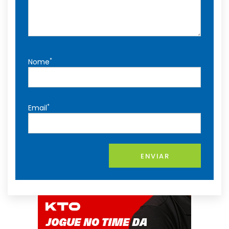
*
Nome
*
Email
ENVIAR