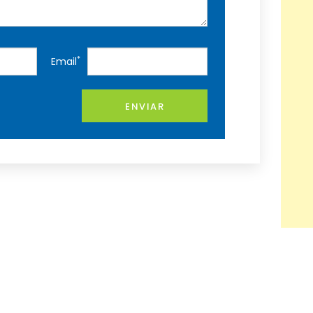
*
Email
ENVIAR