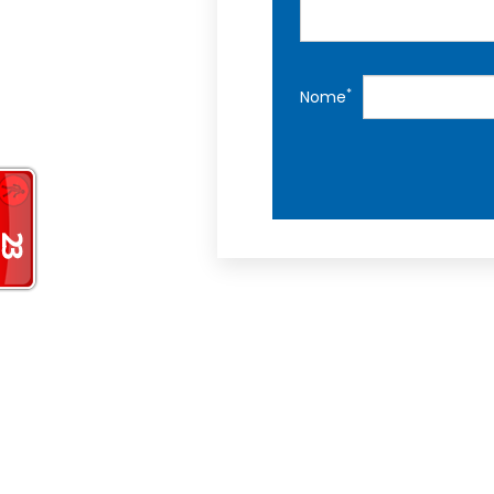
*
Nome