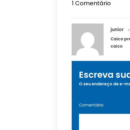
1
Comentário
junior
m
Caico pr
caico
Escreva su
O seu endereço de e-ma
Comentário