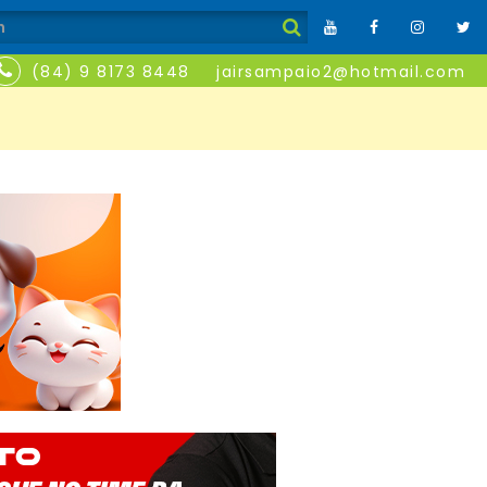
(84) 9 8173 8448
jairsampaio2@hotmail.com