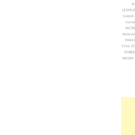
A
LEGISL
Ceará
curra
INCÊ
Mosso
PARA
CIVIL
PO
ROBE
NEGRA 