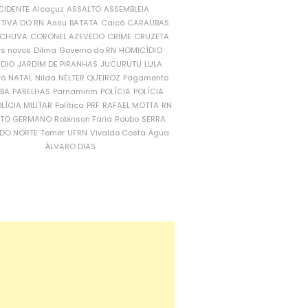
CIDENTE
Alcaçuz
ASSALTO
ASSEMBLEIA
ATIVA DO RN
Assu
BATATA
Caicó
CARAÚBAS
CHUVA
CORONEL AZEVEDO
CRIME
CRUZETA
is novos
Dilma
Governo do RN
HOMICÍDIO
NDIO
JARDIM DE PIRANHAS
JUCURUTU
LULA
ró
NATAL
Nilda
NÉLTER QUEIROZ
Pagamento
ÍBA
PARELHAS
Parnamirim
POLÍCIA
POLÍCIA
LÍCIA MILITAR
Política
PRF
RAFAEL MOTTA
RN
RTO GERMANO
Robinson Faria
Roubo
SERRA
DO NORTE
Temer
UFRN
Vivaldo Costa
Água
ÁLVARO DIAS