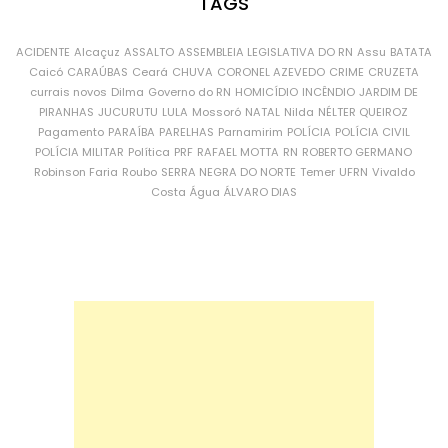
TAGS
ACIDENTE
Alcaçuz
ASSALTO
ASSEMBLEIA LEGISLATIVA DO RN
Assu
BATATA
Caicó
CARAÚBAS
Ceará
CHUVA
CORONEL AZEVEDO
CRIME
CRUZETA
currais novos
Dilma
Governo do RN
HOMICÍDIO
INCÊNDIO
JARDIM DE
PIRANHAS
JUCURUTU
LULA
Mossoró
NATAL
Nilda
NÉLTER QUEIROZ
Pagamento
PARAÍBA
PARELHAS
Parnamirim
POLÍCIA
POLÍCIA CIVIL
POLÍCIA MILITAR
Política
PRF
RAFAEL MOTTA
RN
ROBERTO GERMANO
Robinson Faria
Roubo
SERRA NEGRA DO NORTE
Temer
UFRN
Vivaldo
Costa
Água
ÁLVARO DIAS