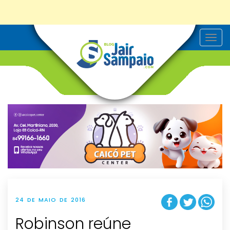
T
o
g
g
l
e
n
a
v
i
g
a
t
i
o
n
24 DE MAIO DE 2016
Robinson reúne