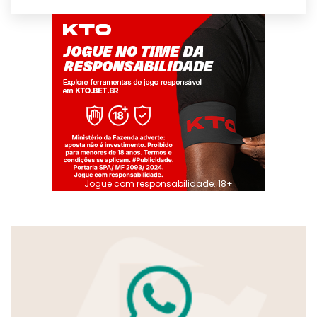
Jogue com responsabilidade. 18+