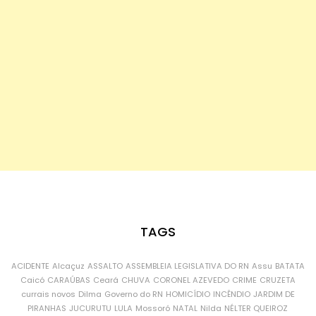
TAGS
ACIDENTE
Alcaçuz
ASSALTO
ASSEMBLEIA LEGISLATIVA DO RN
Assu
BATATA
Caicó
CARAÚBAS
Ceará
CHUVA
CORONEL AZEVEDO
CRIME
CRUZETA
currais novos
Dilma
Governo do RN
HOMICÍDIO
INCÊNDIO
JARDIM DE
PIRANHAS
JUCURUTU
LULA
Mossoró
NATAL
Nilda
NÉLTER QUEIROZ