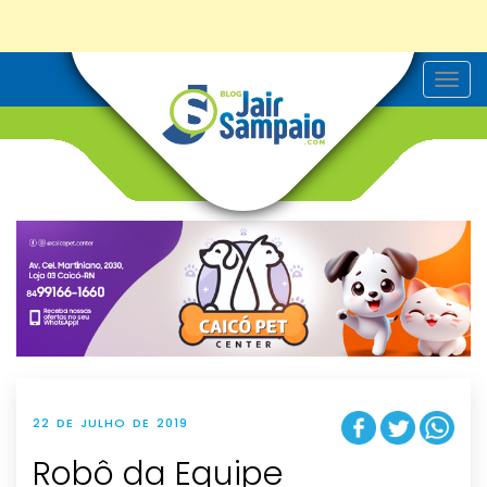
T
o
g
g
l
e
n
a
v
i
g
a
t
i
o
n
22 DE JULHO DE 2019
Robô da Equipe