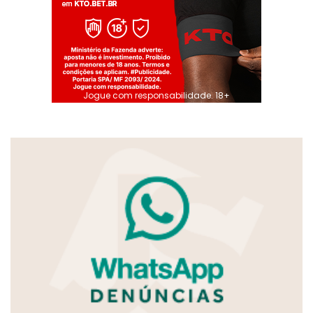
Jogue com responsabilidade. 18+