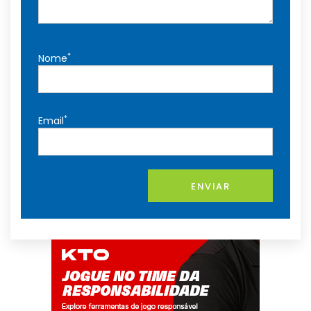
*
Nome
*
Email
ENVIAR