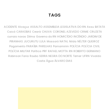
TAGS
ACIDENTE
Alcaçuz
ASSALTO
ASSEMBLEIA LEGISLATIVA DO RN
Assu
BATATA
Caicó
CARAÚBAS
Ceará
CHUVA
CORONEL AZEVEDO
CRIME
CRUZETA
currais novos
Dilma
Governo do RN
HOMICÍDIO
INCÊNDIO
JARDIM DE
PIRANHAS
JUCURUTU
LULA
Mossoró
NATAL
Nilda
NÉLTER QUEIROZ
Pagamento
PARAÍBA
PARELHAS
Parnamirim
POLÍCIA
POLÍCIA CIVIL
POLÍCIA MILITAR
Política
PRF
RAFAEL MOTTA
RN
ROBERTO GERMANO
Robinson Faria
Roubo
SERRA NEGRA DO NORTE
Temer
UFRN
Vivaldo
Costa
Água
ÁLVARO DIAS