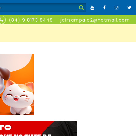
(84) 9 8173 8448
jairsampaio2@hotmail.com