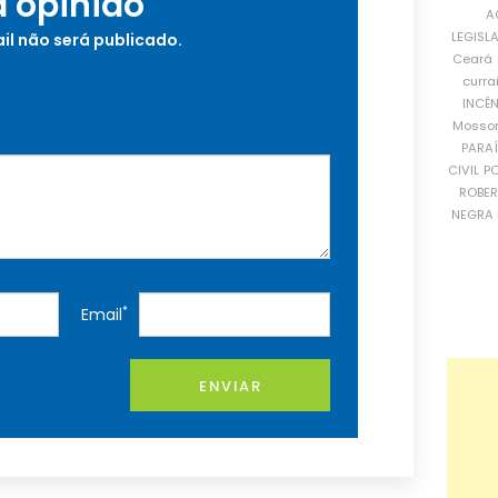
a opinião
A
LEGISL
il não será publicado.
Ceará
curra
INCÊ
Mosso
PARA
CIVIL
PO
ROBE
NEGRA 
*
Email
ENVIAR