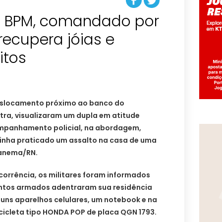
º BPM, comandado por
recupera jóias e
itos
slocamento próximo ao banco do
tra, visualizaram um dupla em atitude
ompanhamento policial, na abordagem,
tinha praticado um assalto na casa de uma
panema/RN.
corrência, os militares foram informados
entos armados adentraram sua residência
lguns aparelhos celulares, um notebook e na
cicleta tipo HONDA POP de placa QGN 1793.