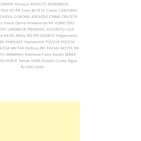
CIDENTE
Alcaçuz
ASSALTO
ASSEMBLEIA
ATIVA DO RN
Assu
BATATA
Caicó
CARAÚBAS
CHUVA
CORONEL AZEVEDO
CRIME
CRUZETA
is novos
Dilma
Governo do RN
HOMICÍDIO
NDIO
JARDIM DE PIRANHAS
JUCURUTU
LULA
ró
NATAL
Nilda
NÉLTER QUEIROZ
Pagamento
ÍBA
PARELHAS
Parnamirim
POLÍCIA
POLÍCIA
LÍCIA MILITAR
Política
PRF
RAFAEL MOTTA
RN
RTO GERMANO
Robinson Faria
Roubo
SERRA
DO NORTE
Temer
UFRN
Vivaldo Costa
Água
ÁLVARO DIAS