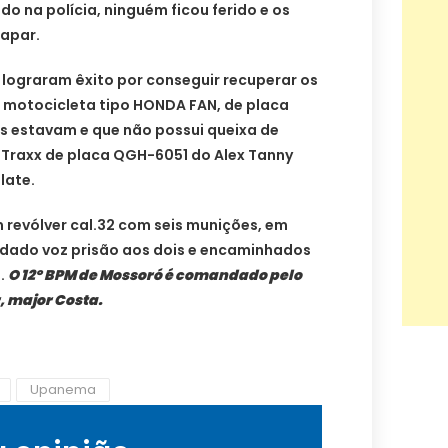
o na polícia, ninguém ficou ferido e os
apar.
s lograram êxito por conseguir recuperar os
 motocicleta tipo HONDA FAN, de placa
s estavam e que não possui queixa de
Traxx de placa QGH-6051 do Alex Tanny
late.
revólver cal.32 com seis munições, em
dado voz prisão aos dois e encaminhados
o.
O 12º BPM de Mossoró é comandado pelo
r, major Costa.
Upanema