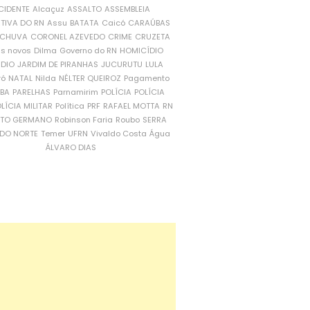
CIDENTE
Alcaçuz
ASSALTO
ASSEMBLEIA
ATIVA DO RN
Assu
BATATA
Caicó
CARAÚBAS
CHUVA
CORONEL AZEVEDO
CRIME
CRUZETA
is novos
Dilma
Governo do RN
HOMICÍDIO
NDIO
JARDIM DE PIRANHAS
JUCURUTU
LULA
ró
NATAL
Nilda
NÉLTER QUEIROZ
Pagamento
ÍBA
PARELHAS
Parnamirim
POLÍCIA
POLÍCIA
LÍCIA MILITAR
Política
PRF
RAFAEL MOTTA
RN
RTO GERMANO
Robinson Faria
Roubo
SERRA
DO NORTE
Temer
UFRN
Vivaldo Costa
Água
ÁLVARO DIAS