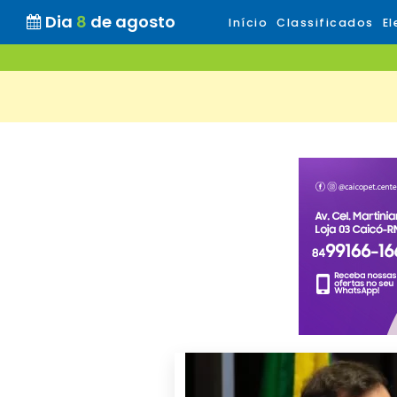
Dia
8
de agosto
Início
Classificados
El