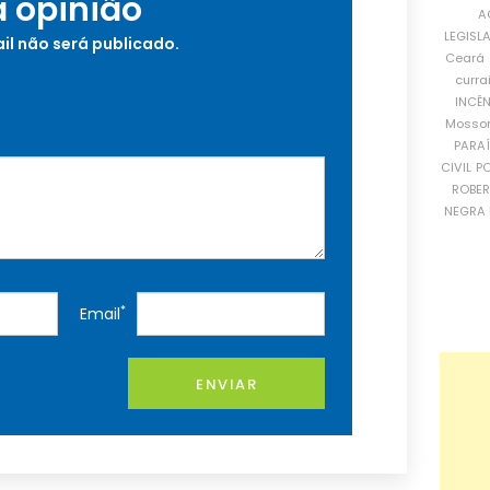
a opinião
A
LEGISL
il não será publicado.
Ceará
curra
INCÊ
Mosso
PARA
CIVIL
PO
ROBE
NEGRA 
*
Email
ENVIAR