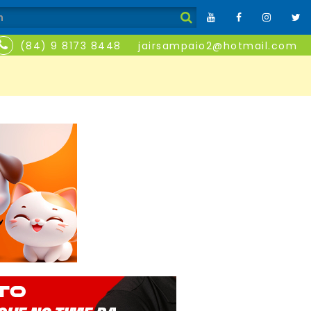
(84) 9 8173 8448
jairsampaio2@hotmail.com