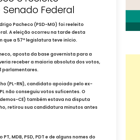
o Senado Federal
drigo Pacheco (PSD-MG) foi reeleito
al. A eleição ocorreu na tarde desta
 que a 57ª legislatura teve início.
checo, aposta da base governista para a
eria receber a maioria absoluta dos votos,
81 parlamentares.
nho (PL-RN), candidato apoiado pelo ex-
(PL não conseguiu votos suficentes. O
odemos-CE) também estava na disputa
ho, retirou sua candidatura minutos antes
o PT, MDB, PSD, PDT e de alguns nomes do