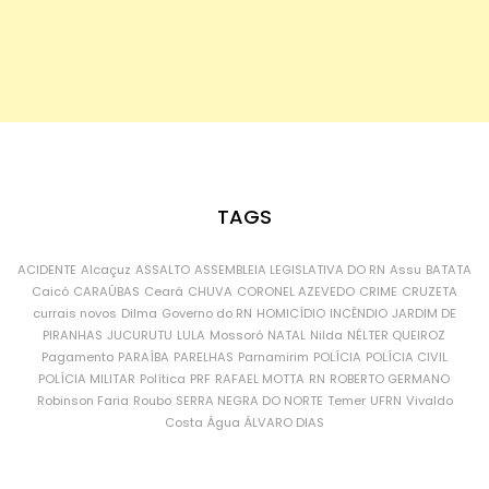
TAGS
ACIDENTE
Alcaçuz
ASSALTO
ASSEMBLEIA LEGISLATIVA DO RN
Assu
BATATA
Caicó
CARAÚBAS
Ceará
CHUVA
CORONEL AZEVEDO
CRIME
CRUZETA
currais novos
Dilma
Governo do RN
HOMICÍDIO
INCÊNDIO
JARDIM DE
PIRANHAS
JUCURUTU
LULA
Mossoró
NATAL
Nilda
NÉLTER QUEIROZ
Pagamento
PARAÍBA
PARELHAS
Parnamirim
POLÍCIA
POLÍCIA CIVIL
POLÍCIA MILITAR
Política
PRF
RAFAEL MOTTA
RN
ROBERTO GERMANO
Robinson Faria
Roubo
SERRA NEGRA DO NORTE
Temer
UFRN
Vivaldo
Costa
Água
ÁLVARO DIAS