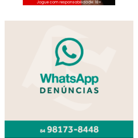
Jogue com responsabilidade. 18+