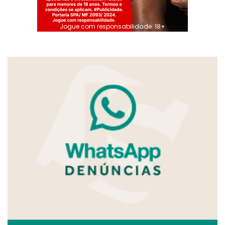
Jogue com responsabilidade. 18+