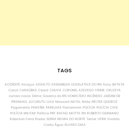
TAGS
ACIDENTE
Alcaçuz
ASSALTO
ASSEMBLEIA LEGISLATIVA DO RN
Assu
BATATA
Caicó
CARAÚBAS
Ceará
CHUVA
CORONEL AZEVEDO
CRIME
CRUZETA
currais novos
Dilma
Governo do RN
HOMICÍDIO
INCÊNDIO
JARDIM DE
PIRANHAS
JUCURUTU
LULA
Mossoró
NATAL
Nilda
NÉLTER QUEIROZ
Pagamento
PARAÍBA
PARELHAS
Parnamirim
POLÍCIA
POLÍCIA CIVIL
POLÍCIA MILITAR
Política
PRF
RAFAEL MOTTA
RN
ROBERTO GERMANO
Robinson Faria
Roubo
SERRA NEGRA DO NORTE
Temer
UFRN
Vivaldo
Costa
Água
ÁLVARO DIAS