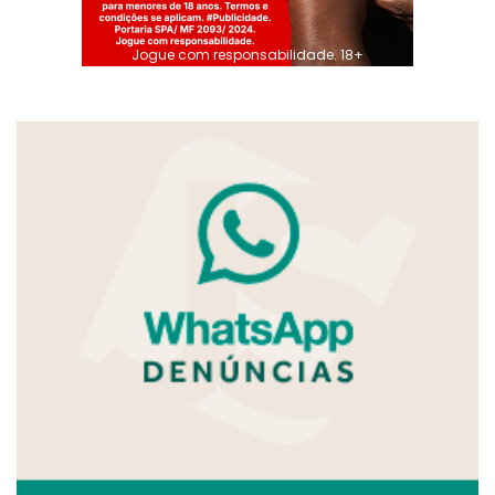
Jogue com responsabilidade. 18+