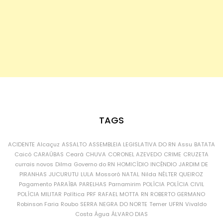
TAGS
ACIDENTE
Alcaçuz
ASSALTO
ASSEMBLEIA LEGISLATIVA DO RN
Assu
BATATA
Caicó
CARAÚBAS
Ceará
CHUVA
CORONEL AZEVEDO
CRIME
CRUZETA
currais novos
Dilma
Governo do RN
HOMICÍDIO
INCÊNDIO
JARDIM DE
PIRANHAS
JUCURUTU
LULA
Mossoró
NATAL
Nilda
NÉLTER QUEIROZ
Pagamento
PARAÍBA
PARELHAS
Parnamirim
POLÍCIA
POLÍCIA CIVIL
POLÍCIA MILITAR
Política
PRF
RAFAEL MOTTA
RN
ROBERTO GERMANO
Robinson Faria
Roubo
SERRA NEGRA DO NORTE
Temer
UFRN
Vivaldo
Costa
Água
ÁLVARO DIAS