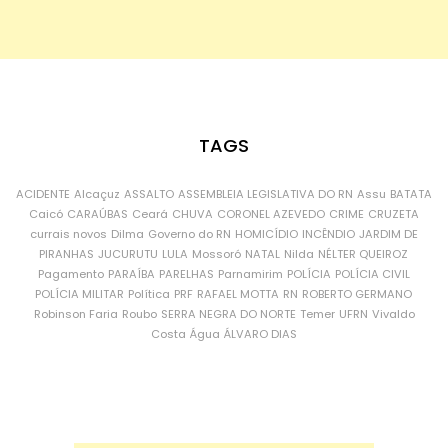
TAGS
ACIDENTE
Alcaçuz
ASSALTO
ASSEMBLEIA LEGISLATIVA DO RN
Assu
BATATA
Caicó
CARAÚBAS
Ceará
CHUVA
CORONEL AZEVEDO
CRIME
CRUZETA
currais novos
Dilma
Governo do RN
HOMICÍDIO
INCÊNDIO
JARDIM DE
PIRANHAS
JUCURUTU
LULA
Mossoró
NATAL
Nilda
NÉLTER QUEIROZ
Pagamento
PARAÍBA
PARELHAS
Parnamirim
POLÍCIA
POLÍCIA CIVIL
POLÍCIA MILITAR
Política
PRF
RAFAEL MOTTA
RN
ROBERTO GERMANO
Robinson Faria
Roubo
SERRA NEGRA DO NORTE
Temer
UFRN
Vivaldo
Costa
Água
ÁLVARO DIAS