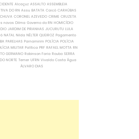
CIDENTE
Alcaçuz
ASSALTO
ASSEMBLEIA
ATIVA DO RN
Assu
BATATA
Caicó
CARAÚBAS
CHUVA
CORONEL AZEVEDO
CRIME
CRUZETA
is novos
Dilma
Governo do RN
HOMICÍDIO
NDIO
JARDIM DE PIRANHAS
JUCURUTU
LULA
ró
NATAL
Nilda
NÉLTER QUEIROZ
Pagamento
ÍBA
PARELHAS
Parnamirim
POLÍCIA
POLÍCIA
LÍCIA MILITAR
Política
PRF
RAFAEL MOTTA
RN
RTO GERMANO
Robinson Faria
Roubo
SERRA
DO NORTE
Temer
UFRN
Vivaldo Costa
Água
ÁLVARO DIAS