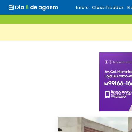
Dia
8
de agosto
Início
Classificados
El