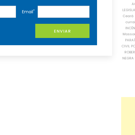
A
LEGISL
*
Email
Ceará
curra
INCÊ
ENVIAR
Mosso
PARA
CIVIL
PO
ROBE
NEGRA 