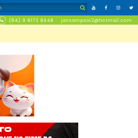
(84) 9 8173 8448
jairsampaio2@hotmail.com