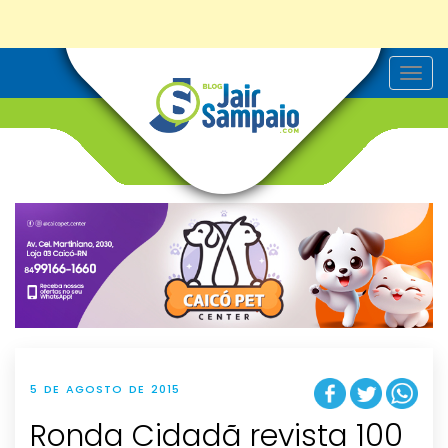
T
o
g
g
l
e
n
a
v
i
g
a
t
i
o
n
5 DE AGOSTO DE 2015
Ronda Cidadã revista 100