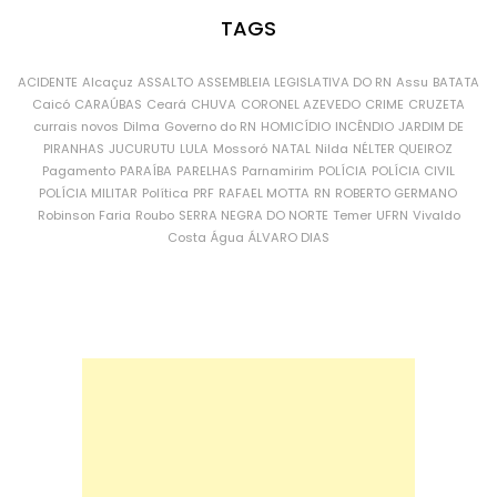
TAGS
ACIDENTE
Alcaçuz
ASSALTO
ASSEMBLEIA LEGISLATIVA DO RN
Assu
BATATA
Caicó
CARAÚBAS
Ceará
CHUVA
CORONEL AZEVEDO
CRIME
CRUZETA
currais novos
Dilma
Governo do RN
HOMICÍDIO
INCÊNDIO
JARDIM DE
PIRANHAS
JUCURUTU
LULA
Mossoró
NATAL
Nilda
NÉLTER QUEIROZ
Pagamento
PARAÍBA
PARELHAS
Parnamirim
POLÍCIA
POLÍCIA CIVIL
POLÍCIA MILITAR
Política
PRF
RAFAEL MOTTA
RN
ROBERTO GERMANO
Robinson Faria
Roubo
SERRA NEGRA DO NORTE
Temer
UFRN
Vivaldo
Costa
Água
ÁLVARO DIAS