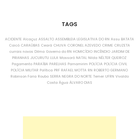
TAGS
ACIDENTE
Alcaçuz
ASSALTO
ASSEMBLEIA LEGISLATIVA DO RN
Assu
BATATA
Caicó
CARAÚBAS
Ceará
CHUVA
CORONEL AZEVEDO
CRIME
CRUZETA
currais novos
Dilma
Governo do RN
HOMICÍDIO
INCÊNDIO
JARDIM DE
PIRANHAS
JUCURUTU
LULA
Mossoró
NATAL
Nilda
NÉLTER QUEIROZ
Pagamento
PARAÍBA
PARELHAS
Parnamirim
POLÍCIA
POLÍCIA CIVIL
POLÍCIA MILITAR
Política
PRF
RAFAEL MOTTA
RN
ROBERTO GERMANO
Robinson Faria
Roubo
SERRA NEGRA DO NORTE
Temer
UFRN
Vivaldo
Costa
Água
ÁLVARO DIAS