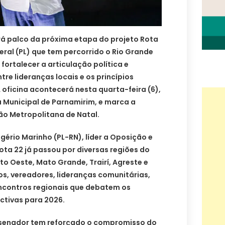
rá palco da próxima etapa do projeto Rota
iberal (PL) que tem percorrido o Rio Grande
fortalecer a articulação política e
re lideranças locais e os princípios
 oficina acontecerá nesta quarta-feira (6),
a Municipal de Parnamirim, e marca a
ão Metropolitana de Natal.
gério Marinho (PL-RN), líder a Oposição e
Rota 22 já passou por diversas regiões do
to Oeste, Mato Grande, Trairí, Agreste e
os, vereadores, lideranças comunitárias,
encontros regionais que debatem os
ectivas para 2026.
 senador tem reforçado o compromisso do