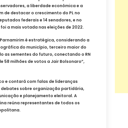
nservadores, a liberdade econômica e a
m de destacar o crescimento do PL no
eputados federais e 14 senadores, e no
 foi a mais votada nas eleições de 2022.
 Parnamirim é estratégica, considerando a
ográfica do município, terceiro maior do
o as sementes do futuro, conectando o RN
e 58 milhões de votos a Jair Bolsonaro”,
co e contará com falas de lideranças
e debates sobre organização partidária,
nicação e planejamento eleitoral. A
cina reúna representantes de todos os
opolitana.