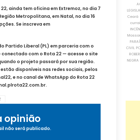
A
22, ainda tem oficina em Extremoz, no dia 7
LEGISL
Região Metropolitana, em Natal, no dia 16
Ceará
curra
pções. Se inscreva em
INCÊ
Mosso
PARA
do Partido Liberal (PL) em parceria com o
CIVIL
PO
que conectado com o Rota 22 — acesse o site
ROBE
NEGRA 
quando o projeto passará por sua região.
stão disponíveis nas redes sociais, pelos
nal22, e no canal de WhatsApp do Rota 22
nal.plrota22.com.br.
2
a opinião
il não será publicado.