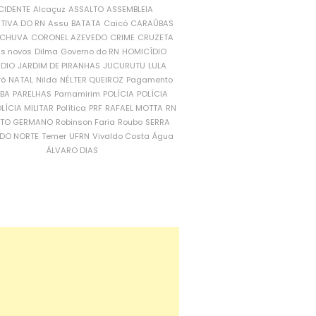
CIDENTE
Alcaçuz
ASSALTO
ASSEMBLEIA
ATIVA DO RN
Assu
BATATA
Caicó
CARAÚBAS
CHUVA
CORONEL AZEVEDO
CRIME
CRUZETA
is novos
Dilma
Governo do RN
HOMICÍDIO
NDIO
JARDIM DE PIRANHAS
JUCURUTU
LULA
ró
NATAL
Nilda
NÉLTER QUEIROZ
Pagamento
ÍBA
PARELHAS
Parnamirim
POLÍCIA
POLÍCIA
LÍCIA MILITAR
Política
PRF
RAFAEL MOTTA
RN
RTO GERMANO
Robinson Faria
Roubo
SERRA
DO NORTE
Temer
UFRN
Vivaldo Costa
Água
ÁLVARO DIAS