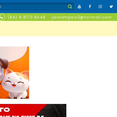
(84) 9 8173 8448
jairsampaio2@hotmail.com