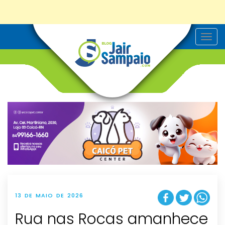
T
o
g
g
l
e
n
a
v
i
g
a
t
i
o
n
13 DE MAIO DE 2026
Rua nas Rocas amanhece