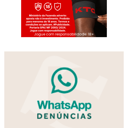
Jogue com responsabilidade. 18+