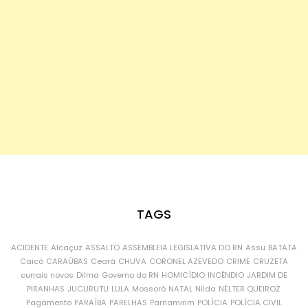
TAGS
ACIDENTE
Alcaçuz
ASSALTO
ASSEMBLEIA LEGISLATIVA DO RN
Assu
BATATA
Caicó
CARAÚBAS
Ceará
CHUVA
CORONEL AZEVEDO
CRIME
CRUZETA
currais novos
Dilma
Governo do RN
HOMICÍDIO
INCÊNDIO
JARDIM DE
PIRANHAS
JUCURUTU
LULA
Mossoró
NATAL
Nilda
NÉLTER QUEIROZ
Pagamento
PARAÍBA
PARELHAS
Parnamirim
POLÍCIA
POLÍCIA CIVIL