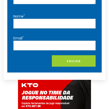
*
Nome
*
Email
ENVIAR