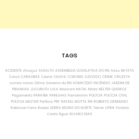
TAGS
ACIDENTE
Alcaçuz
ASSALTO
ASSEMBLEIA LEGISLATIVA DO RN
Assu
BATATA
Caicó
CARAÚBAS
Ceará
CHUVA
CORONEL AZEVEDO
CRIME
CRUZETA
currais novos
Dilma
Governo do RN
HOMICÍDIO
INCÊNDIO
JARDIM DE
PIRANHAS
JUCURUTU
LULA
Mossoró
NATAL
Nilda
NÉLTER QUEIROZ
Pagamento
PARAÍBA
PARELHAS
Parnamirim
POLÍCIA
POLÍCIA CIVIL
POLÍCIA MILITAR
Política
PRF
RAFAEL MOTTA
RN
ROBERTO GERMANO
Robinson Faria
Roubo
SERRA NEGRA DO NORTE
Temer
UFRN
Vivaldo
Costa
Água
ÁLVARO DIAS