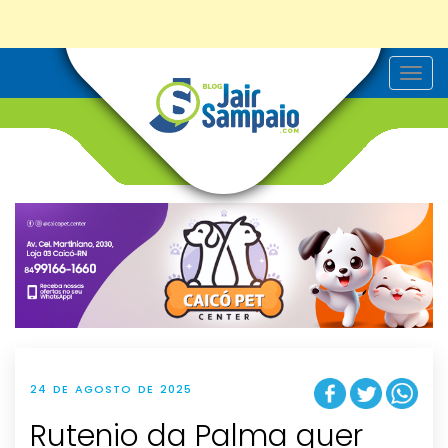
T
o
g
g
l
e
n
a
v
i
g
a
t
i
o
n
24 DE AGOSTO DE 2025
Rutenio da Palma quer