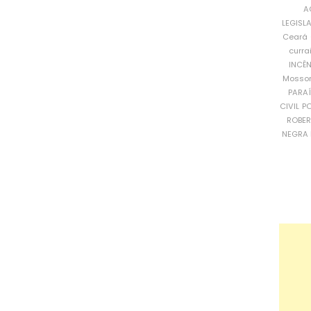
A
LEGISL
Ceará
curra
INCÊ
Mosso
PARA
CIVIL
PO
ROBE
NEGRA 