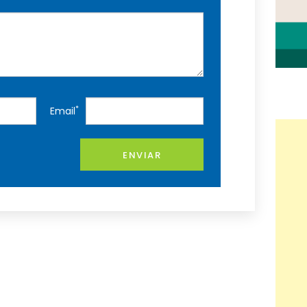
*
Email
ENVIAR