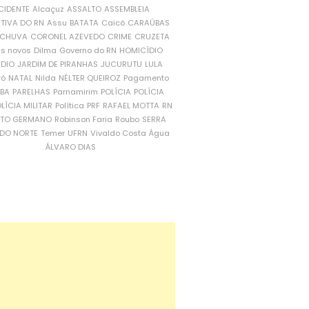
CIDENTE
Alcaçuz
ASSALTO
ASSEMBLEIA
ATIVA DO RN
Assu
BATATA
Caicó
CARAÚBAS
CHUVA
CORONEL AZEVEDO
CRIME
CRUZETA
is novos
Dilma
Governo do RN
HOMICÍDIO
NDIO
JARDIM DE PIRANHAS
JUCURUTU
LULA
ró
NATAL
Nilda
NÉLTER QUEIROZ
Pagamento
ÍBA
PARELHAS
Parnamirim
POLÍCIA
POLÍCIA
LÍCIA MILITAR
Política
PRF
RAFAEL MOTTA
RN
RTO GERMANO
Robinson Faria
Roubo
SERRA
DO NORTE
Temer
UFRN
Vivaldo Costa
Água
ÁLVARO DIAS