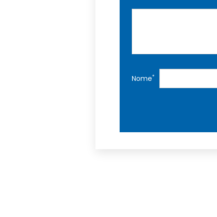
*
Nome