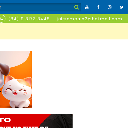
(84) 9 8173 8448
jairsampaio2@hotmail.com