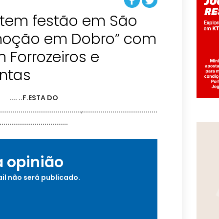
 tem festão em São
Emoção em Dobro” com
 Forrozeiros e
ntas
a opinião
il não será publicado.